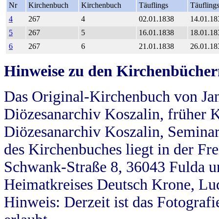
Nr
Kirchenbuch
Kirchenbuch
Täuflings
Täufling
4
267
4
02.01.1838
14.01.18
5
267
5
16.01.1838
18.01.18
6
267
6
21.01.1838
26.01.18
Hinweise zu den Kirchenbücher
Das Original-Kirchenbuch von Jan
Diözesanarchiv Koszalin, früher Kö
Diözesanarchiv Koszalin, Seminar
des Kirchenbuches liegt in der Fr
Schwank-Straße 8, 36043 Fulda u
Heimatkreises Deutsch Krone, Lu
Hinweis: Derzeit ist das Fotograf