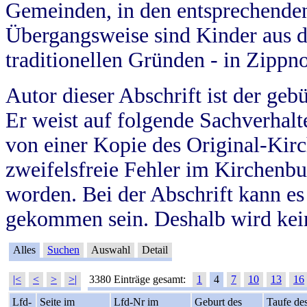
Gemeinden, in den entsprechende
Übergangsweise sind Kinder aus 
traditionellen Gründen - in Zippn
Autor dieser Abschrift ist der geb
Er weist auf folgende Sachverhalte
von einer Kopie des Original-Kirc
zweifelsfreie Fehler im Kirchenbuc
worden. Bei der Abschrift kann e
gekommen sein. Deshalb wird kein
Alles
Suchen
Auswahl
Detail
|<
<
>
>|
3380 Einträge gesamt:
1
4
7
10
13
16
Lfd-
Seite im
Lfd-Nr im
Geburt des
Taufe de