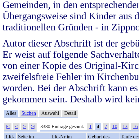
Gemeinden, in den entsprechende
Übergangsweise sind Kinder aus 
traditionellen Gründen - in Zippn
Autor dieser Abschrift ist der geb
Er weist auf folgende Sachverhalte
von einer Kopie des Original-Kirc
zweifelsfreie Fehler im Kirchenbuc
worden. Bei der Abschrift kann e
gekommen sein. Deshalb wird kein
Alles
Suchen
Auswahl
Detail
|<
<
>
>|
3380 Einträge gesamt:
1
4
7
10
13
16
Lfd-
Seite im
Lfd-Nr im
Geburt des
Taufe de