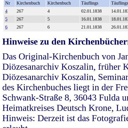
Nr
Kirchenbuch
Kirchenbuch
Täuflings
Täufling
4
267
4
02.01.1838
14.01.18
5
267
5
16.01.1838
18.01.18
6
267
6
21.01.1838
26.01.18
Hinweise zu den Kirchenbücher
Das Original-Kirchenbuch von Jan
Diözesanarchiv Koszalin, früher Kö
Diözesanarchiv Koszalin, Seminar
des Kirchenbuches liegt in der Fr
Schwank-Straße 8, 36043 Fulda u
Heimatkreises Deutsch Krone, Lu
Hinweis: Derzeit ist das Fotograf