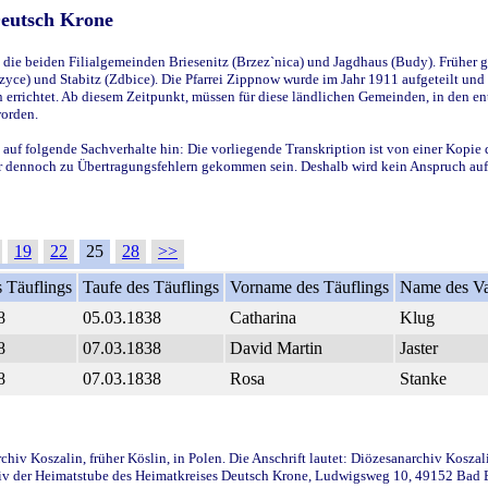
Deutsch Krone
ie beiden Filialgemeinden Briesenitz (Brzez`nica) und Jagdhaus (Budy). Früher g
yce) und Stabitz (Zdbice). Die Pfarrei Zippnow wurde im Jahr 1911 aufgeteilt und e
en errichtet. Ab diesem Zeitpunkt, müssen für diese ländlichen Gemeinden, in den
worden.
 auf folgende Sachverhalte hin: Die vorliegende Transkription ist von einer Kopie 
aber dennoch zu Übertragungsfehlern gekommen sein. Deshalb wird kein Anspruch auf 
19
22
25
28
>>
 Täuflings
Taufe des Täuflings
Vorname des Täuflings
Name des Va
8
05.03.1838
Catharina
Klug
8
07.03.1838
David Martin
Jaster
8
07.03.1838
Rosa
Stanke
iv Koszalin, früher Köslin, in Polen. Die Anschrift lautet: Diözesanarchiv Koszal
v der Heimatstube des Heimatkreises Deutsch Krone, Ludwigsweg 10, 49152 Bad Ess