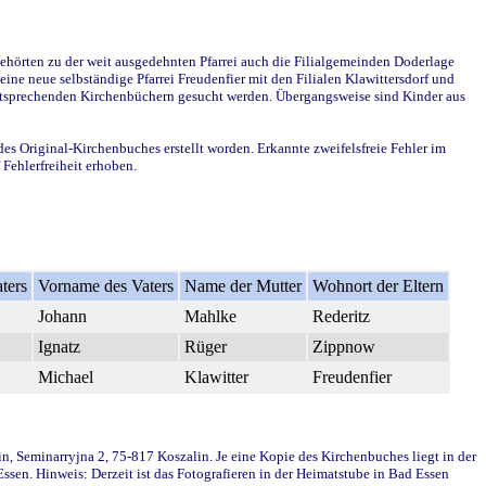
ehörten zu der weit ausgedehnten Pfarrei auch die Filialgemeinden Doderlage
ine neue selbständige Pfarrei Freudenfier mit den Filialen Klawittersdorf und
 entsprechenden Kirchenbüchern gesucht werden. Übergangsweise sind Kinder aus
des Original-Kirchenbuches erstellt worden. Erkannte zweifelsfreie Fehler im
Fehlerfreiheit erhoben.
ters
Vorname des Vaters
Name der Mutter
Wohnort der Eltern
Johann
Mahlke
Rederitz
Ignatz
Rüger
Zippnow
Michael
Klawitter
Freudenfier
in, Seminarryjna 2, 75-817 Koszalin. Je eine Kopie des Kirchenbuches liegt in der
en. Hinweis: Derzeit ist das Fotografieren in der Heimatstube in Bad Essen