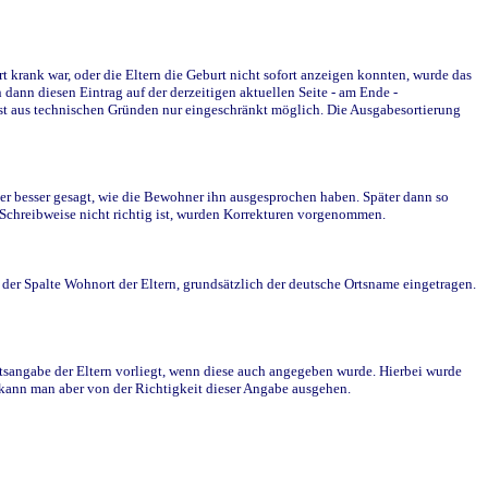
krank war, oder die Eltern die Geburt nicht sofort anzeigen konnten, wurde das
ann diesen Eintrag auf der derzeitigen aktuellen Seite - am Ende -
st aus technischen Gründen nur eingeschränkt möglich. Die Ausgabesortierung
r besser gesagt, wie die Bewohner ihn ausgesprochen haben. Später dann so
e Schreibweise nicht richtig ist, wurden Korrekturen vorgenommen.
r Spalte Wohnort der Eltern, grundsätzlich der deutsche Ortsname eingetragen.
rtsangabe der Eltern vorliegt, wenn diese auch angegeben wurde. Hierbei wurde
d kann man aber von der Richtigkeit dieser Angabe ausgehen.