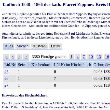
Taufbuch 1838 - 1866 der kath. Pfarrei Zippnow Kreis 
Zur Pfarrei Zippnow gehörten bis 1945 außer dem Dorf Zippnow (Sypnywo) noch d
(Dudylany), Freudenfier (Szwecja), Klawittersdorf (Glowaczewo), Rederitz (Nadarz
Stabitz und ein Lokalvikariat Rederitz mit der Tochterkirche in Doderlage wurd
diesen Gemeinden - wohl noch aus traditionellen Gründen - in Zippnow getauft 
Autor dieser Abschrift ist der gebürtige Rederitzer
Paul Lüdtke
aus Köln. Er weist
Kirchenbuch, sind in dieser Liste korrigiert worden. Bei der Abschrift kann es 
Alles
Suchen
Auswahl
Detail
|<
<
>
>|
3380 Einträge gesamt:
1
4
7
10
13
16
Lfd-Nr
Seite im Kirchenbuch
Lfd-Nr im Kirchenbuch
Geburt des
25
1
6
04.03.183
26
1
7
05.03.183
27
1
8
06.03.183
Hinweise zu den Kirchenbüchern
Das Original-Kirchenbuch von Januar 1838 bis 1866, befindet sich im Diözesanarch
Freien Prälatur Schneidemühl, Josef-Schwank-Straße 8, 36043 Fulda und im Archi