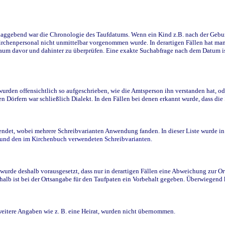
ggebend war die Chronologie des Taufdatums. Wenn ein Kind z.B. nach der Geburt 
rchenpersonal nicht unmittelbar vorgenommen wurde. In derartigen Fällen hat man d
raum davor und dahinter zu überprüfen. Eine exakte Suchabfrage nach dem Datum i
den offensichtlich so aufgeschrieben, wie die Amtsperson ihn verstanden hat, ode
n Dörfern war schließlich Dialekt. In den Fällen bei denen erkannt wurde, dass di
t, wobei mehrere Schreibvarianten Anwendung fanden. In dieser Liste wurde in de
n und den im Kirchenbuch verwendeten Schreibvarianten.
wurde deshalb vorausgesetzt, dass nur in derartigen Fällen eine Abweichung zur O
eshalb ist bei der Ortsangabe für den Taufpaten ein Vorbehalt gegeben. Überwiegen
weitere Angaben wie z. B. eine Heirat, wurden nicht übernommen.