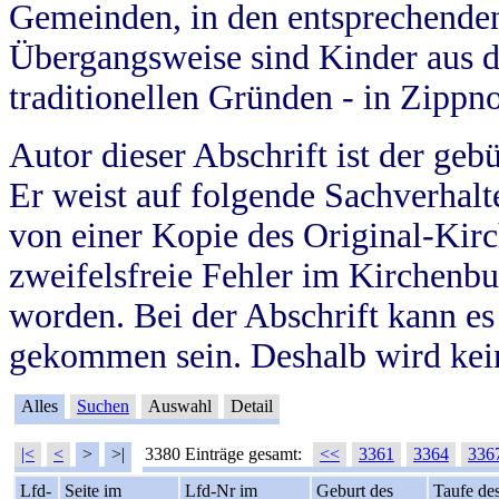
Gemeinden, in den entsprechende
Übergangsweise sind Kinder aus 
traditionellen Gründen - in Zippn
Autor dieser Abschrift ist der geb
Er weist auf folgende Sachverhalte
von einer Kopie des Original-Kirc
zweifelsfreie Fehler im Kirchenbuc
worden. Bei der Abschrift kann e
gekommen sein. Deshalb wird kein
Alles
Suchen
Auswahl
Detail
|<
<
>
>|
3380 Einträge gesamt:
<<
3361
3364
336
Lfd-
Seite im
Lfd-Nr im
Geburt des
Taufe de