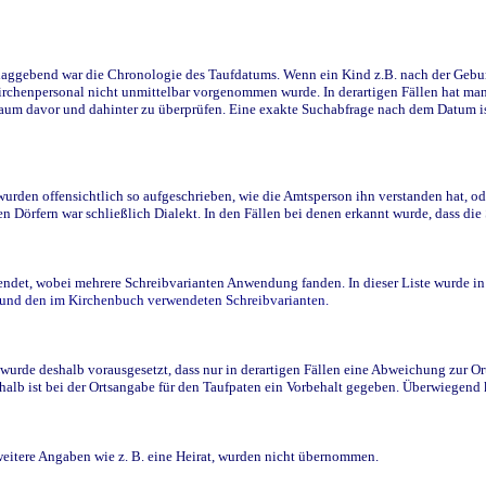
ggebend war die Chronologie des Taufdatums. Wenn ein Kind z.B. nach der Geburt 
rchenpersonal nicht unmittelbar vorgenommen wurde. In derartigen Fällen hat man d
raum davor und dahinter zu überprüfen. Eine exakte Suchabfrage nach dem Datum i
den offensichtlich so aufgeschrieben, wie die Amtsperson ihn verstanden hat, ode
n Dörfern war schließlich Dialekt. In den Fällen bei denen erkannt wurde, dass di
t, wobei mehrere Schreibvarianten Anwendung fanden. In dieser Liste wurde in de
n und den im Kirchenbuch verwendeten Schreibvarianten.
wurde deshalb vorausgesetzt, dass nur in derartigen Fällen eine Abweichung zur O
eshalb ist bei der Ortsangabe für den Taufpaten ein Vorbehalt gegeben. Überwiegen
weitere Angaben wie z. B. eine Heirat, wurden nicht übernommen.