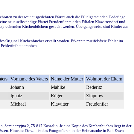
ehörten zu der weit ausgedehnten Pfarrei auch die Filialgemeinden Doderlage
ine neue selbständige Pfarrei Freudenfier mit den Filialen Klawittersdorf und
 entsprechenden Kirchenbüchern gesucht werden. Übergangsweise sind Kinder aus
des Original-Kirchenbuches erstellt worden. Erkannte zweifelsfreie Fehler im
Fehlerfreiheit erhoben.
ters
Vorname des Vaters
Name der Mutter
Wohnort der Eltern
Johann
Mahlke
Rederitz
Ignatz
Rüger
Zippnow
Michael
Klawitter
Freudenfier
in, Seminarryjna 2, 75-817 Koszalin. Je eine Kopie des Kirchenbuches liegt in der
en. Hinweis: Derzeit ist das Fotografieren in der Heimatstube in Bad Essen