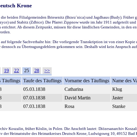
Deutsch Krone
ie beiden Filialgemeinden Briesenitz (Brzez`nica) und Jagdhaus (Budy). Früher g
yce) und Stabitz (Zdbice). Die Pfarrei Zippnow wurde im Jahr 1911 aufgeteilt und e
en errichtet. Ab diesem Zeitpunkt, müssen für diese ländlichen Gemeinden, in den
worden.
 auf folgende Sachverhalte hin: Die vorliegende Transkription ist von einer Kopie 
aber dennoch zu Übertragungsfehlern gekommen sein. Deshalb wird kein Anspruch auf 
19
22
25
28
>>
 Täuflings
Taufe des Täuflings
Vorname des Täuflings
Name des Va
8
05.03.1838
Catharina
Klug
8
07.03.1838
David Martin
Jaster
8
07.03.1838
Rosa
Stanke
iv Koszalin, früher Köslin, in Polen. Die Anschrift lautet: Diözesanarchiv Koszal
v der Heimatstube des Heimatkreises Deutsch Krone, Ludwigsweg 10, 49152 Bad Ess