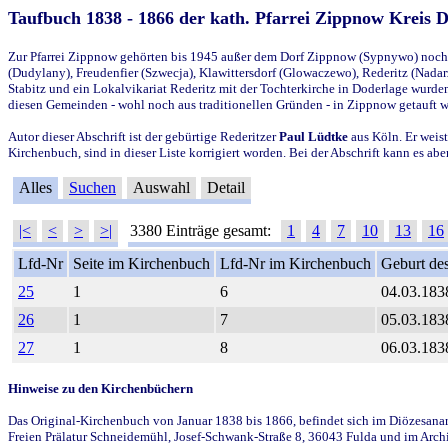
Taufbuch 1838 - 1866 der kath. Pfarrei Zippnow Kreis 
Zur Pfarrei Zippnow gehörten bis 1945 außer dem Dorf Zippnow (Sypnywo) noch d
(Dudylany), Freudenfier (Szwecja), Klawittersdorf (Glowaczewo), Rederitz (Nadarz
Stabitz und ein Lokalvikariat Rederitz mit der Tochterkirche in Doderlage wurd
diesen Gemeinden - wohl noch aus traditionellen Gründen - in Zippnow getauft 
Autor dieser Abschrift ist der gebürtige Rederitzer
Paul Lüdtke
aus Köln. Er weist
Kirchenbuch, sind in dieser Liste korrigiert worden. Bei der Abschrift kann es 
Alles
Suchen
Auswahl
Detail
|<
<
>
>|
3380 Einträge gesamt:
1
4
7
10
13
16
Lfd-Nr
Seite im Kirchenbuch
Lfd-Nr im Kirchenbuch
Geburt des
25
1
6
04.03.183
26
1
7
05.03.183
27
1
8
06.03.183
Hinweise zu den Kirchenbüchern
Das Original-Kirchenbuch von Januar 1838 bis 1866, befindet sich im Diözesanarch
Freien Prälatur Schneidemühl, Josef-Schwank-Straße 8, 36043 Fulda und im Archi