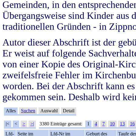
Gemeinden, in den entsprechende
Übergangsweise sind Kinder aus 
traditionellen Gründen - in Zippn
Autor dieser Abschrift ist der geb
Er weist auf folgende Sachverhalte
von einer Kopie des Original-Kirc
zweifelsfreie Fehler im Kirchenbuc
worden. Bei der Abschrift kann e
gekommen sein. Deshalb wird kein
Alles
Suchen
Auswahl
Detail
|<
<
>
>|
3380 Einträge gesamt:
1
4
7
10
13
16
Lfd-
Seite im
Lfd-Nr im
Geburt des
Taufe de