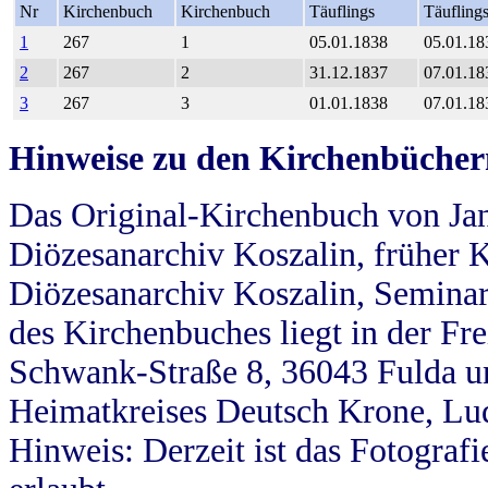
Nr
Kirchenbuch
Kirchenbuch
Täuflings
Täufling
1
267
1
05.01.1838
05.01.18
2
267
2
31.12.1837
07.01.18
3
267
3
01.01.1838
07.01.18
Hinweise zu den Kirchenbücher
Das Original-Kirchenbuch von Jan
Diözesanarchiv Koszalin, früher Kö
Diözesanarchiv Koszalin, Seminar
des Kirchenbuches liegt in der Fr
Schwank-Straße 8, 36043 Fulda u
Heimatkreises Deutsch Krone, Lu
Hinweis: Derzeit ist das Fotograf