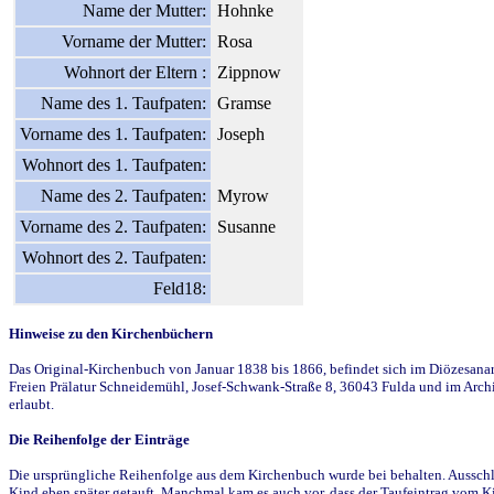
Name der Mutter:
Hohnke
Vorname der Mutter:
Rosa
Wohnort der Eltern :
Zippnow
Name des 1. Taufpaten:
Gramse
Vorname des 1. Taufpaten:
Joseph
Wohnort des 1. Taufpaten:
Name des 2. Taufpaten:
Myrow
Vorname des 2. Taufpaten:
Susanne
Wohnort des 2. Taufpaten:
Feld18:
Hinweise zu den Kirchenbüchern
Das Original-Kirchenbuch von Januar 1838 bis 1866, befindet sich im Diözesanarch
Freien Prälatur Schneidemühl, Josef-Schwank-Straße 8, 36043 Fulda und im Archi
erlaubt.
Die Reihenfolge der Einträge
Die ursprüngliche Reihenfolge aus dem Kirchenbuch wurde bei behalten. Ausschla
Kind eben später getauft. Manchmal kam es auch vor, dass der Taufeintrag vom Ki