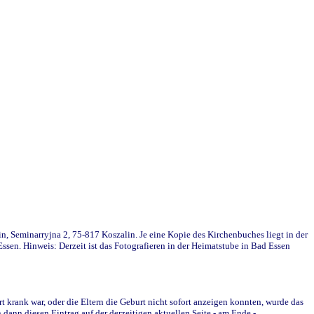
in, Seminarryjna 2, 75-817 Koszalin. Je eine Kopie des Kirchenbuches liegt in der
en. Hinweis: Derzeit ist das Fotografieren in der Heimatstube in Bad Essen
krank war, oder die Eltern die Geburt nicht sofort anzeigen konnten, wurde das
ann diesen Eintrag auf der derzeitigen aktuellen Seite - am Ende -