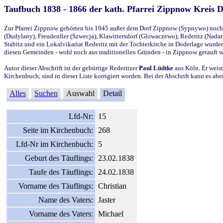
Taufbuch 1838 - 1866 der kath. Pfarrei Zippnow Kreis 
Zur Pfarrei Zippnow gehörten bis 1945 außer dem Dorf Zippnow (Sypnywo) noch d
(Dudylany), Freudenfier (Szwecja), Klawittersdorf (Glowaczewo), Rederitz (Nadarz
Stabitz und ein Lokalvikariat Rederitz mit der Tochterkirche in Doderlage wurd
diesen Gemeinden - wohl noch aus traditionellen Gründen - in Zippnow getauft 
Autor dieser Abschrift ist der gebürtige Rederitzer
Paul Lüdtke
aus Köln. Er weist
Kirchenbuch, sind in dieser Liste korrigiert worden. Bei der Abschrift kann es 
Alles
Suchen
Auswahl
Detail
Lfd-Nr:
15
Seite im Kirchenbuch:
268
Lfd-Nr im Kirchenbuch:
5
Geburt des Täuflings:
23.02.1838
Taufe des Täuflings:
24.02.1838
Vorname des Täuflings:
Christian
Name des Vaters:
Jaster
Vorname des Vaters:
Michael