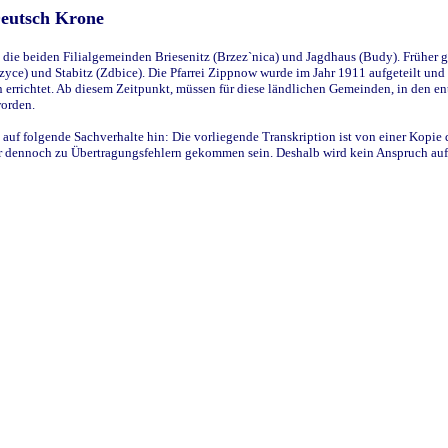
Deutsch Krone
ie beiden Filialgemeinden Briesenitz (Brzez`nica) und Jagdhaus (Budy). Früher g
yce) und Stabitz (Zdbice). Die Pfarrei Zippnow wurde im Jahr 1911 aufgeteilt und e
en errichtet. Ab diesem Zeitpunkt, müssen für diese ländlichen Gemeinden, in den
worden.
 auf folgende Sachverhalte hin: Die vorliegende Transkription ist von einer Kopie 
aber dennoch zu Übertragungsfehlern gekommen sein. Deshalb wird kein Anspruch auf 