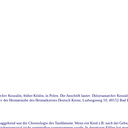
iv Koszalin, früher Köslin, in Polen. Die Anschrift lautet: Diözesanarchiv Koszal
v der Heimatstube des Heimatkreises Deutsch Krone, Ludwigsweg 10, 49152 Bad Ess
ggebend war die Chronologie des Taufdatums. Wenn ein Kind z.B. nach der Geburt 
rchenpersonal nicht unmittelbar vorgenommen wurde. In derartigen Fällen hat man d