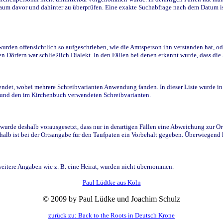
raum davor und dahinter zu überprüfen. Eine exakte Suchabfrage nach dem Datum i
den offensichtlich so aufgeschrieben, wie die Amtsperson ihn verstanden hat, ode
n Dörfern war schließlich Dialekt. In den Fällen bei denen erkannt wurde, dass di
t, wobei mehrere Schreibvarianten Anwendung fanden. In dieser Liste wurde in de
n und den im Kirchenbuch verwendeten Schreibvarianten.
wurde deshalb vorausgesetzt, dass nur in derartigen Fällen eine Abweichung zur O
eshalb ist bei der Ortsangabe für den Taufpaten ein Vorbehalt gegeben. Überwiegen
weitere Angaben wie z. B. eine Heirat, wurden nicht übernommen.
Paul Lüdtke aus Köln
© 2009 by Paul Lüdke und Joachim Schulz
zurück zu: Back to the Roots in Deutsch Krone