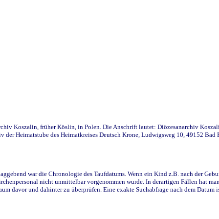
iv Koszalin, früher Köslin, in Polen. Die Anschrift lautet: Diözesanarchiv Koszal
v der Heimatstube des Heimatkreises Deutsch Krone, Ludwigsweg 10, 49152 Bad Ess
ggebend war die Chronologie des Taufdatums. Wenn ein Kind z.B. nach der Geburt 
rchenpersonal nicht unmittelbar vorgenommen wurde. In derartigen Fällen hat man d
raum davor und dahinter zu überprüfen. Eine exakte Suchabfrage nach dem Datum i