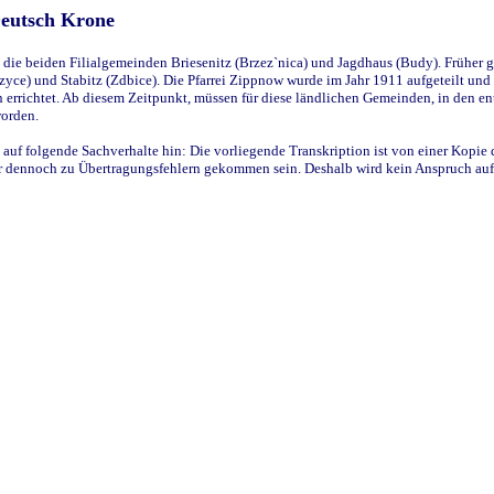
Deutsch Krone
ie beiden Filialgemeinden Briesenitz (Brzez`nica) und Jagdhaus (Budy). Früher g
yce) und Stabitz (Zdbice). Die Pfarrei Zippnow wurde im Jahr 1911 aufgeteilt und e
en errichtet. Ab diesem Zeitpunkt, müssen für diese ländlichen Gemeinden, in den
worden.
 auf folgende Sachverhalte hin: Die vorliegende Transkription ist von einer Kopie 
aber dennoch zu Übertragungsfehlern gekommen sein. Deshalb wird kein Anspruch auf 