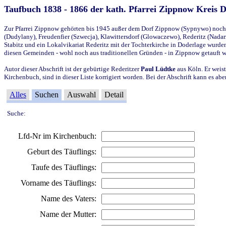
Taufbuch 1838 - 1866 der kath. Pfarrei Zippnow Kreis 
Zur Pfarrei Zippnow gehörten bis 1945 außer dem Dorf Zippnow (Sypnywo) noch d
(Dudylany), Freudenfier (Szwecja), Klawittersdorf (Glowaczewo), Rederitz (Nadarz
Stabitz und ein Lokalvikariat Rederitz mit der Tochterkirche in Doderlage wurd
diesen Gemeinden - wohl noch aus traditionellen Gründen - in Zippnow getauft 
Autor dieser Abschrift ist der gebürtige Rederitzer
Paul Lüdtke
aus Köln. Er weist
Kirchenbuch, sind in dieser Liste korrigiert worden. Bei der Abschrift kann es 
Alles
Suchen
Auswahl
Detail
Suche:
Lfd-Nr im Kirchenbuch:
Geburt des Täuflings:
Taufe des Täuflings:
Vorname des Täuflings:
Name des Vaters:
Name der Mutter: