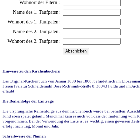
Wohnort der Eltern :
Name des 1. Taufpaten:
Wohnort des 1. Taufpaten:
Name des 2. Taufpaten:
Wohnort des 2. Taufpaten:
Hinweise zu den Kirchenbüchern
Das Original-Kirchenbuch von Januar 1838 bis 1866, befindet sich im Diözesanarch
Freien Prälatur Schneidemühl, Josef-Schwank-Straße 8, 36043 Fulda und im Archi
erlaubt.
Die Reihenfolge der Einträge
Die ursprüngliche Reihenfolge aus dem Kirchenbuch wurde bei behalten. Ausschla
Kind eben später getauft. Manchmal kam es auch vor, dass der Taufeintrag vom Ki
vorgenommen. Bei der Verwendung der Liste ist es wichtig, einen gewissen Zeit
erfolgt nach Tag, Monat und Jahr.
Schreibweise der Namen