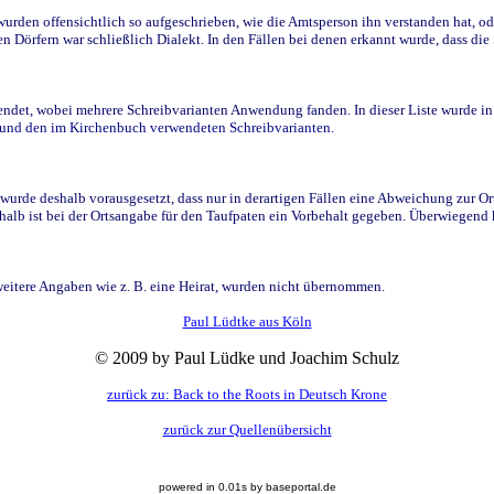
den offensichtlich so aufgeschrieben, wie die Amtsperson ihn verstanden hat, ode
n Dörfern war schließlich Dialekt. In den Fällen bei denen erkannt wurde, dass di
t, wobei mehrere Schreibvarianten Anwendung fanden. In dieser Liste wurde in de
n und den im Kirchenbuch verwendeten Schreibvarianten.
wurde deshalb vorausgesetzt, dass nur in derartigen Fällen eine Abweichung zur O
eshalb ist bei der Ortsangabe für den Taufpaten ein Vorbehalt gegeben. Überwiegen
weitere Angaben wie z. B. eine Heirat, wurden nicht übernommen.
Paul Lüdtke aus Köln
© 2009 by Paul Lüdke und Joachim Schulz
zurück zu: Back to the Roots in Deutsch Krone
zurück zur Quellenübersicht
powered in 0.01s by baseportal.de