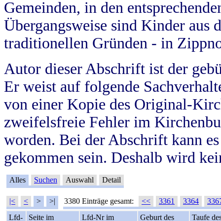
Gemeinden, in den entsprechende
Übergangsweise sind Kinder aus 
traditionellen Gründen - in Zippn
Autor dieser Abschrift ist der geb
Er weist auf folgende Sachverhalte
von einer Kopie des Original-Kirc
zweifelsfreie Fehler im Kirchenbuc
worden. Bei der Abschrift kann e
gekommen sein. Deshalb wird kein
Alles
Suchen
Auswahl
Detail
|<
<
>
>|
3380 Einträge gesamt:
<<
3361
3364
336
Lfd-
Seite im
Lfd-Nr im
Geburt des
Taufe de