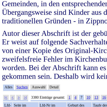
Gemeinden, in den entsprechende
Übergangsweise sind Kinder aus 
traditionellen Gründen - in Zippn
Autor dieser Abschrift ist der geb
Er weist auf folgende Sachverhalte
von einer Kopie des Original-Kirc
zweifelsfreie Fehler im Kirchenbuc
worden. Bei der Abschrift kann e
gekommen sein. Deshalb wird kein
Alles
Suchen
Auswahl
Detail
|<
<
>
>|
3380 Einträge gesamt:
1
4
7
10
13
16
Lfd-
Seite im
Lfd-Nr im
Geburt des
Taufe de