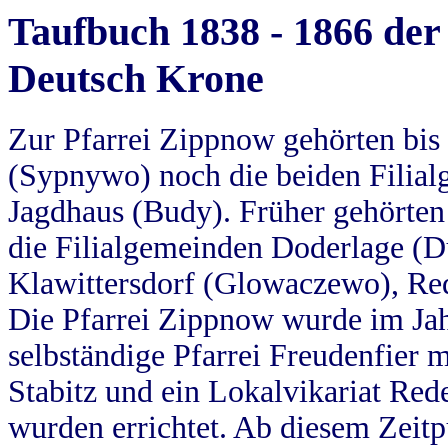
Taufbuch 1838 - 1866 der
Deutsch Krone
Zur Pfarrei Zippnow gehörten bi
(Sypnywo) noch die beiden Filial
Jagdhaus (Budy). Früher gehörten 
die Filialgemeinden Doderlage (D
Klawittersdorf (Glowaczewo), Red
Die Pfarrei Zippnow wurde im Jah
selbständige Pfarrei Freudenfier m
Stabitz und ein Lokalvikariat Red
wurden errichtet. Ab diesem Zeitp