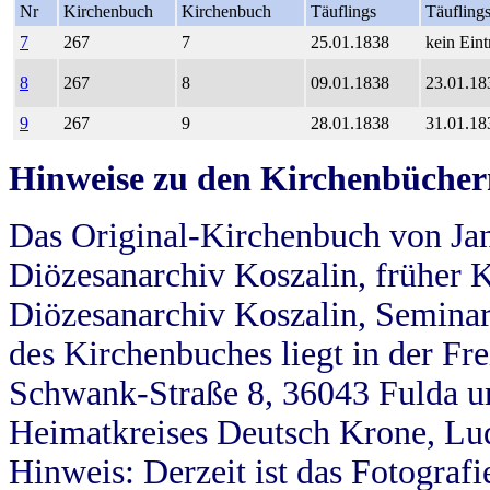
Nr
Kirchenbuch
Kirchenbuch
Täuflings
Täufling
7
267
7
25.01.1838
kein Eint
8
267
8
09.01.1838
23.01.18
9
267
9
28.01.1838
31.01.18
Hinweise zu den Kirchenbücher
Das Original-Kirchenbuch von Jan
Diözesanarchiv Koszalin, früher Kö
Diözesanarchiv Koszalin, Seminar
des Kirchenbuches liegt in der Fr
Schwank-Straße 8, 36043 Fulda u
Heimatkreises Deutsch Krone, Lu
Hinweis: Derzeit ist das Fotograf