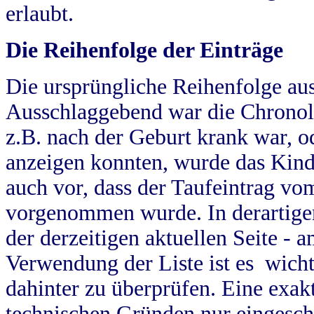
erlaubt.
Die Reihenfolge der Einträge
Die ursprüngliche Reihenfolge au
Ausschlaggebend war die Chronol
z.B. nach der Geburt krank war, od
anzeigen konnten, wurde das Kind
auch vor, dass der Taufeintrag vo
vorgenommen wurde. In derartigen
der derzeitigen aktuellen Seite -
Verwendung der Liste ist es wich
dahinter zu überprüfen. Eine exa
technischen Gründen nur eingesch