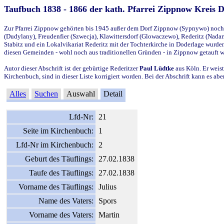
Taufbuch 1838 - 1866 der kath. Pfarrei Zippnow Kreis 
Zur Pfarrei Zippnow gehörten bis 1945 außer dem Dorf Zippnow (Sypnywo) noch d
(Dudylany), Freudenfier (Szwecja), Klawittersdorf (Glowaczewo), Rederitz (Nadarz
Stabitz und ein Lokalvikariat Rederitz mit der Tochterkirche in Doderlage wurd
diesen Gemeinden - wohl noch aus traditionellen Gründen - in Zippnow getauft 
Autor dieser Abschrift ist der gebürtige Rederitzer
Paul Lüdtke
aus Köln. Er weist
Kirchenbuch, sind in dieser Liste korrigiert worden. Bei der Abschrift kann es 
Alles
Suchen
Auswahl
Detail
Lfd-Nr:
21
Seite im Kirchenbuch:
1
Lfd-Nr im Kirchenbuch:
2
Geburt des Täuflings:
27.02.1838
Taufe des Täuflings:
27.02.1838
Vorname des Täuflings:
Julius
Name des Vaters:
Spors
Vorname des Vaters:
Martin