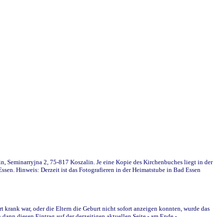
in, Seminarryjna 2, 75-817 Koszalin. Je eine Kopie des Kirchenbuches liegt in der
en. Hinweis: Derzeit ist das Fotografieren in der Heimatstube in Bad Essen
krank war, oder die Eltern die Geburt nicht sofort anzeigen konnten, wurde das
ann diesen Eintrag auf der derzeitigen aktuellen Seite - am Ende -