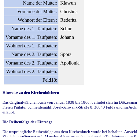
Name der Mutter:
Klawun
Vorname der Mutter:
Christina
Wohnort der Eltern :
Rederitz
Name des 1. Taufpaten:
Schur
Vorname des 1. Taufpaten:
Johann
Wohnort des 1. Taufpaten:
Name des 2. Taufpaten:
Spors
Vorname des 2. Taufpaten:
Apollonia
Wohnort des 2. Taufpaten:
Feld18:
Hinweise zu den Kirchenbüchern
Das Original-Kirchenbuch von Januar 1838 bis 1866, befindet sich im Diözesanarch
Freien Prälatur Schneidemühl, Josef-Schwank-Straße 8, 36043 Fulda und im Archi
erlaubt.
Die Reihenfolge der Einträge
Die ursprüngliche Reihenfolge aus dem Kirchenbuch wurde bei behalten. Ausschla
Kind eben später getauft. Manchmal kam es auch vor, dass der Taufeintrag vom Ki