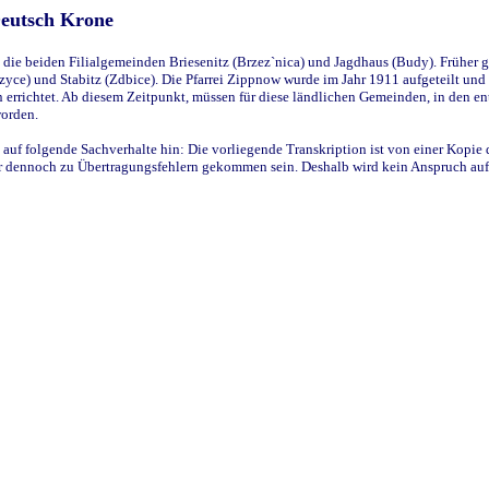
Deutsch Krone
ie beiden Filialgemeinden Briesenitz (Brzez`nica) und Jagdhaus (Budy). Früher g
yce) und Stabitz (Zdbice). Die Pfarrei Zippnow wurde im Jahr 1911 aufgeteilt und e
en errichtet. Ab diesem Zeitpunkt, müssen für diese ländlichen Gemeinden, in den
worden.
 auf folgende Sachverhalte hin: Die vorliegende Transkription ist von einer Kopie 
aber dennoch zu Übertragungsfehlern gekommen sein. Deshalb wird kein Anspruch auf 