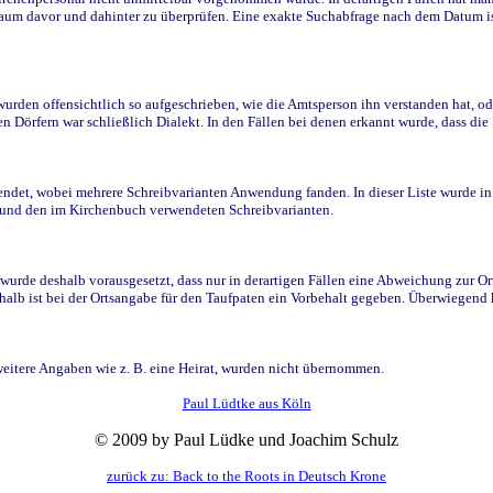
raum davor und dahinter zu überprüfen. Eine exakte Suchabfrage nach dem Datum i
den offensichtlich so aufgeschrieben, wie die Amtsperson ihn verstanden hat, ode
n Dörfern war schließlich Dialekt. In den Fällen bei denen erkannt wurde, dass di
t, wobei mehrere Schreibvarianten Anwendung fanden. In dieser Liste wurde in de
n und den im Kirchenbuch verwendeten Schreibvarianten.
wurde deshalb vorausgesetzt, dass nur in derartigen Fällen eine Abweichung zur O
eshalb ist bei der Ortsangabe für den Taufpaten ein Vorbehalt gegeben. Überwiegen
weitere Angaben wie z. B. eine Heirat, wurden nicht übernommen.
Paul Lüdtke aus Köln
© 2009 by Paul Lüdke und Joachim Schulz
zurück zu: Back to the Roots in Deutsch Krone