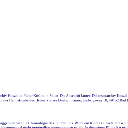
iv Koszalin, früher Köslin, in Polen. Die Anschrift lautet: Diözesanarchiv Koszal
v der Heimatstube des Heimatkreises Deutsch Krone, Ludwigsweg 10, 49152 Bad Ess
ggebend war die Chronologie des Taufdatums. Wenn ein Kind z.B. nach der Geburt 
rchenpersonal nicht unmittelbar vorgenommen wurde. In derartigen Fällen hat man d