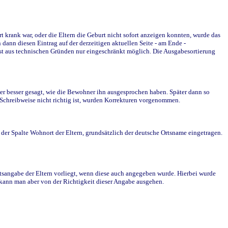
krank war, oder die Eltern die Geburt nicht sofort anzeigen konnten, wurde das
ann diesen Eintrag auf der derzeitigen aktuellen Seite - am Ende -
st aus technischen Gründen nur eingeschränkt möglich. Die Ausgabesortierung
r besser gesagt, wie die Bewohner ihn ausgesprochen haben. Später dann so
e Schreibweise nicht richtig ist, wurden Korrekturen vorgenommen.
r Spalte Wohnort der Eltern, grundsätzlich der deutsche Ortsname eingetragen.
rtsangabe der Eltern vorliegt, wenn diese auch angegeben wurde. Hierbei wurde
d kann man aber von der Richtigkeit dieser Angabe ausgehen.