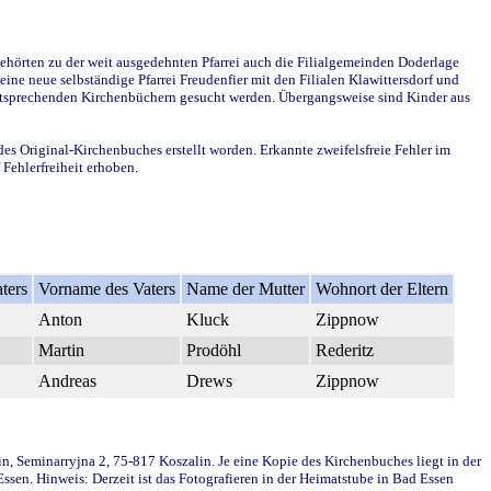
ehörten zu der weit ausgedehnten Pfarrei auch die Filialgemeinden Doderlage
ine neue selbständige Pfarrei Freudenfier mit den Filialen Klawittersdorf und
 entsprechenden Kirchenbüchern gesucht werden. Übergangsweise sind Kinder aus
des Original-Kirchenbuches erstellt worden. Erkannte zweifelsfreie Fehler im
Fehlerfreiheit erhoben.
ters
Vorname des Vaters
Name der Mutter
Wohnort der Eltern
Anton
Kluck
Zippnow
Martin
Prodöhl
Rederitz
Andreas
Drews
Zippnow
in, Seminarryjna 2, 75-817 Koszalin. Je eine Kopie des Kirchenbuches liegt in der
en. Hinweis: Derzeit ist das Fotografieren in der Heimatstube in Bad Essen