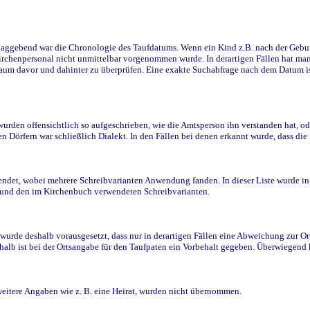
ggebend war die Chronologie des Taufdatums. Wenn ein Kind z.B. nach der Geburt 
rchenpersonal nicht unmittelbar vorgenommen wurde. In derartigen Fällen hat man d
raum davor und dahinter zu überprüfen. Eine exakte Suchabfrage nach dem Datum i
den offensichtlich so aufgeschrieben, wie die Amtsperson ihn verstanden hat, ode
n Dörfern war schließlich Dialekt. In den Fällen bei denen erkannt wurde, dass di
t, wobei mehrere Schreibvarianten Anwendung fanden. In dieser Liste wurde in de
n und den im Kirchenbuch verwendeten Schreibvarianten.
wurde deshalb vorausgesetzt, dass nur in derartigen Fällen eine Abweichung zur O
eshalb ist bei der Ortsangabe für den Taufpaten ein Vorbehalt gegeben. Überwiegen
weitere Angaben wie z. B. eine Heirat, wurden nicht übernommen.