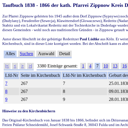
Taufbuch 1838 - 1866 der kath. Pfarrei Zippnow Kreis 
Zur Pfarrei Zippnow gehörten bis 1945 außer dem Dorf Zippnow (Sypnywo) noch d
(Dudylany), Freudenfier (Szwecja), Klawittersdorf (Glowaczewo), Rederitz (Nadarz
Stabitz und ein Lokalvikariat Rederitz mit der Tochterkirche in Doderlage wurd
diesen Gemeinden - wohl noch aus traditionellen Gründen - in Zippnow getauft 
Autor dieser Abschrift ist der gebürtige Rederitzer
Paul Lüdtke
aus Köln. Er weist
Kirchenbuch, sind in dieser Liste korrigiert worden. Bei der Abschrift kann es 
Alles
Suchen
Auswahl
Detail
|<
<
>
>|
3380 Einträge gesamt:
1
4
7
10
13
16
Lfd-Nr
Seite im Kirchenbuch
Lfd-Nr im Kirchenbuch
Geburt des
7
267
7
25.01.183
8
267
8
09.01.183
9
267
9
28.01.183
Hinweise zu den Kirchenbüchern
Das Original-Kirchenbuch von Januar 1838 bis 1866, befindet sich im Diözesanarch
Freien Prälatur Schneidemühl, Josef-Schwank-Straße 8, 36043 Fulda und im Archi