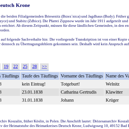
Deutsch Krone
ie beiden Filialgemeinden Briesenitz (Brzez`nica) und Jagdhaus (Budy). Früher g
yce) und Stabitz (Zdbice). Die Pfarrei Zippnow wurde im Jahr 1911 aufgeteilt und e
en errichtet. Ab diesem Zeitpunkt, müssen für diese ländlichen Gemeinden, in den
worden.
 auf folgende Sachverhalte hin: Die vorliegende Transkription ist von einer Kopie 
aber dennoch zu Übertragungsfehlern gekommen sein. Deshalb wird kein Anspruch auf 
19
22
25
28
>>
 Täuflings
Taufe des Täuflings
Vorname des Täuflings
Name des Va
8
kein Eintrag!
Totgeburt!
Welnitz
8
23.01.1838
Catharina Gertrudis
Klawitter
8
31.01.1838
Johann
Krüger
iv Koszalin, früher Köslin, in Polen. Die Anschrift lautet: Diözesanarchiv Koszal
v der Heimatstube des Heimatkreises Deutsch Krone, Ludwigsweg 10, 49152 Bad Ess