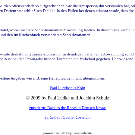
den offensichtlich so aufgeschrieben, wie die Amtsperson ihn verstanden hat, ode
n Dörfern war schließlich Dialekt. In den Fällen bei denen erkannt wurde, dass di
t, wobei mehrere Schreibvarianten Anwendung fanden. In dieser Liste wurde in de
n und den im Kirchenbuch verwendeten Schreibvarianten.
wurde deshalb vorausgesetzt, dass nur in derartigen Fällen eine Abweichung zur O
eshalb ist bei der Ortsangabe für den Taufpaten ein Vorbehalt gegeben. Überwiegen
weitere Angaben wie z. B. eine Heirat, wurden nicht übernommen.
Paul Lüdtke aus Köln
© 2009 by Paul Lüdke und Joachim Schulz
zurück zu: Back to the Roots in Deutsch Krone
zurück zur Quellenübersicht
powered in 0.01s by baseportal.de