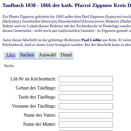
Taufbuch 1838 - 1866 der kath. Pfarrei Zippnow Kreis 
Zur Pfarrei Zippnow gehörten bis 1945 außer dem Dorf Zippnow (Sypnywo) noch d
(Dudylany), Freudenfier (Szwecja), Klawittersdorf (Glowaczewo), Rederitz (Nadarz
Stabitz und ein Lokalvikariat Rederitz mit der Tochterkirche in Doderlage wurd
diesen Gemeinden - wohl noch aus traditionellen Gründen - in Zippnow getauft 
Autor dieser Abschrift ist der gebürtige Rederitzer
Paul Lüdtke
aus Köln. Er weist
Kirchenbuch, sind in dieser Liste korrigiert worden. Bei der Abschrift kann es 
Alles
Suchen
Auswahl
Detail
Suche:
Lfd-Nr im Kirchenbuch:
Geburt des Täuflings:
Taufe des Täuflings:
Vorname des Täuflings:
Name des Vaters:
Name der Mutter: