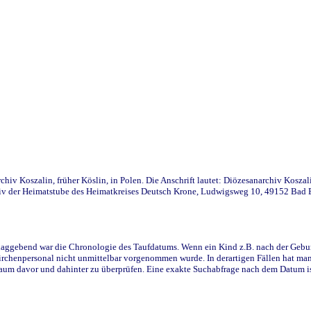
iv Koszalin, früher Köslin, in Polen. Die Anschrift lautet: Diözesanarchiv Koszal
v der Heimatstube des Heimatkreises Deutsch Krone, Ludwigsweg 10, 49152 Bad Ess
ggebend war die Chronologie des Taufdatums. Wenn ein Kind z.B. nach der Geburt 
rchenpersonal nicht unmittelbar vorgenommen wurde. In derartigen Fällen hat man d
raum davor und dahinter zu überprüfen. Eine exakte Suchabfrage nach dem Datum i