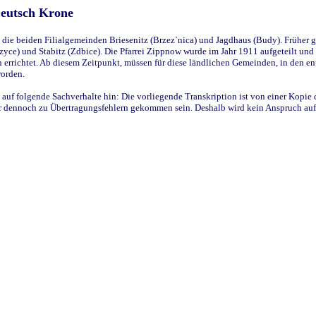
Deutsch Krone
ie beiden Filialgemeinden Briesenitz (Brzez`nica) und Jagdhaus (Budy). Früher g
yce) und Stabitz (Zdbice). Die Pfarrei Zippnow wurde im Jahr 1911 aufgeteilt und e
en errichtet. Ab diesem Zeitpunkt, müssen für diese ländlichen Gemeinden, in den
worden.
 auf folgende Sachverhalte hin: Die vorliegende Transkription ist von einer Kopie 
aber dennoch zu Übertragungsfehlern gekommen sein. Deshalb wird kein Anspruch auf 