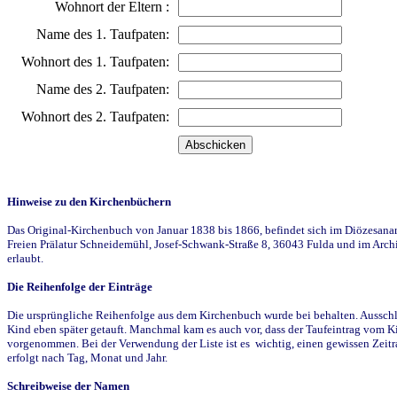
Wohnort der Eltern :
Name des 1. Taufpaten:
Wohnort des 1. Taufpaten:
Name des 2. Taufpaten:
Wohnort des 2. Taufpaten:
Hinweise zu den Kirchenbüchern
Das Original-Kirchenbuch von Januar 1838 bis 1866, befindet sich im Diözesanarch
Freien Prälatur Schneidemühl, Josef-Schwank-Straße 8, 36043 Fulda und im Archi
erlaubt.
Die Reihenfolge der Einträge
Die ursprüngliche Reihenfolge aus dem Kirchenbuch wurde bei behalten. Ausschla
Kind eben später getauft. Manchmal kam es auch vor, dass der Taufeintrag vom Ki
vorgenommen. Bei der Verwendung der Liste ist es wichtig, einen gewissen Zeit
erfolgt nach Tag, Monat und Jahr.
Schreibweise der Namen