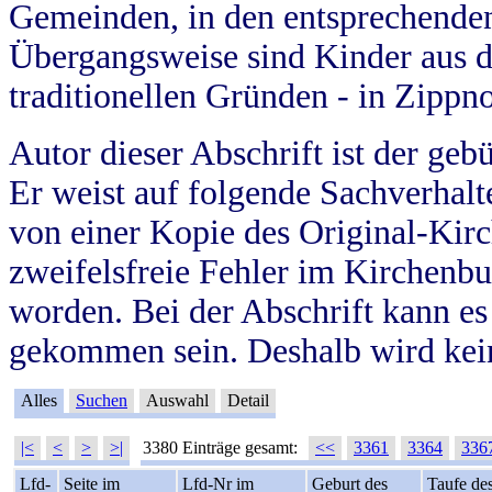
Gemeinden, in den entsprechende
Übergangsweise sind Kinder aus 
traditionellen Gründen - in Zippn
Autor dieser Abschrift ist der geb
Er weist auf folgende Sachverhalte
von einer Kopie des Original-Kirc
zweifelsfreie Fehler im Kirchenbuc
worden. Bei der Abschrift kann e
gekommen sein. Deshalb wird kein
Alles
Suchen
Auswahl
Detail
|<
<
>
>|
3380 Einträge gesamt:
<<
3361
3364
336
Lfd-
Seite im
Lfd-Nr im
Geburt des
Taufe de