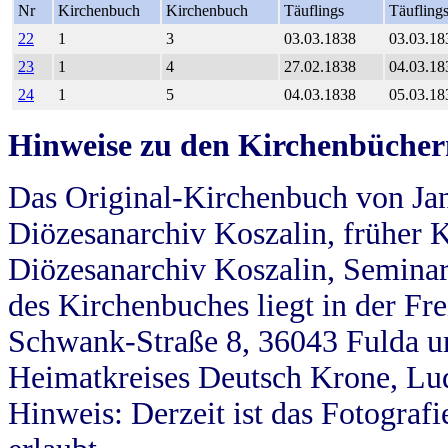
Nr
Kirchenbuch
Kirchenbuch
Täuflings
Täufling
22
1
3
03.03.1838
03.03.18
23
1
4
27.02.1838
04.03.18
24
1
5
04.03.1838
05.03.18
Hinweise zu den Kirchenbücher
Das Original-Kirchenbuch von Jan
Diözesanarchiv Koszalin, früher Kö
Diözesanarchiv Koszalin, Seminar
des Kirchenbuches liegt in der Fr
Schwank-Straße 8, 36043 Fulda u
Heimatkreises Deutsch Krone, Lu
Hinweis: Derzeit ist das Fotograf