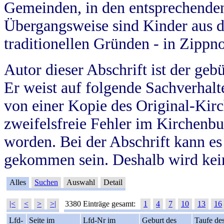
Gemeinden, in den entsprechende
Übergangsweise sind Kinder aus 
traditionellen Gründen - in Zippn
Autor dieser Abschrift ist der geb
Er weist auf folgende Sachverhalte
von einer Kopie des Original-Kirc
zweifelsfreie Fehler im Kirchenbuc
worden. Bei der Abschrift kann e
gekommen sein. Deshalb wird kein
Alles
Suchen
Auswahl
Detail
|<
<
>
>|
3380 Einträge gesamt:
1
4
7
10
13
16
Lfd-
Seite im
Lfd-Nr im
Geburt des
Taufe de