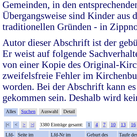
Gemeinden, in den entsprechende
Übergangsweise sind Kinder aus 
traditionellen Gründen - in Zippn
Autor dieser Abschrift ist der geb
Er weist auf folgende Sachverhalte
von einer Kopie des Original-Kirc
zweifelsfreie Fehler im Kirchenbuc
worden. Bei der Abschrift kann e
gekommen sein. Deshalb wird kein
Alles
Suchen
Auswahl
Detail
|<
<
>
>|
3380 Einträge gesamt:
1
4
7
10
13
16
Lfd-
Seite im
Lfd-Nr im
Geburt des
Taufe de