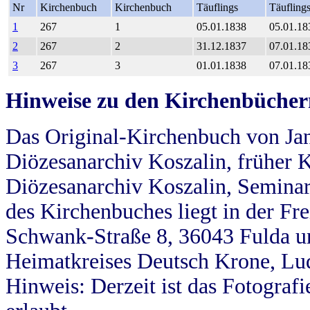
Nr
Kirchenbuch
Kirchenbuch
Täuflings
Täufling
1
267
1
05.01.1838
05.01.18
2
267
2
31.12.1837
07.01.18
3
267
3
01.01.1838
07.01.18
Hinweise zu den Kirchenbücher
Das Original-Kirchenbuch von Jan
Diözesanarchiv Koszalin, früher Kö
Diözesanarchiv Koszalin, Seminar
des Kirchenbuches liegt in der Fr
Schwank-Straße 8, 36043 Fulda u
Heimatkreises Deutsch Krone, Lu
Hinweis: Derzeit ist das Fotograf