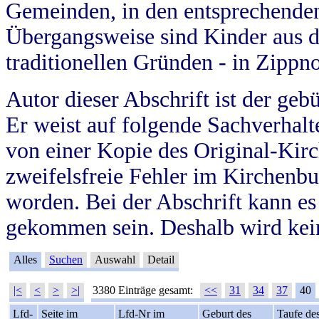
Gemeinden, in den entsprechende
Übergangsweise sind Kinder aus 
traditionellen Gründen - in Zippn
Autor dieser Abschrift ist der geb
Er weist auf folgende Sachverhalte
von einer Kopie des Original-Kirc
zweifelsfreie Fehler im Kirchenbuc
worden. Bei der Abschrift kann e
gekommen sein. Deshalb wird kein
Alles
Suchen
Auswahl
Detail
|<
<
>
>|
3380 Einträge gesamt:
<<
31
34
37
40
Lfd-
Seite im
Lfd-Nr im
Geburt des
Taufe de