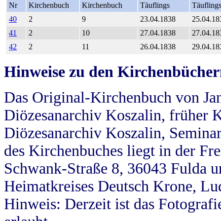
Nr
Kirchenbuch
Kirchenbuch
Täuflings
Täufling
40
2
9
23.04.1838
25.04.18
41
2
10
27.04.1838
27.04.18
42
2
11
26.04.1838
29.04.18
Hinweise zu den Kirchenbücher
Das Original-Kirchenbuch von Jan
Diözesanarchiv Koszalin, früher Kö
Diözesanarchiv Koszalin, Seminar
des Kirchenbuches liegt in der Fr
Schwank-Straße 8, 36043 Fulda u
Heimatkreises Deutsch Krone, Lu
Hinweis: Derzeit ist das Fotograf