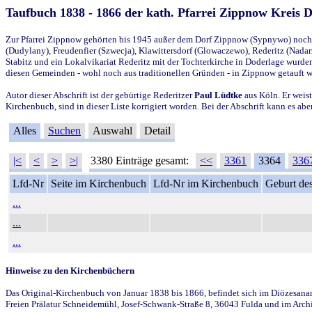
Taufbuch 1838 - 1866 der kath. Pfarrei Zippnow Kreis 
Zur Pfarrei Zippnow gehörten bis 1945 außer dem Dorf Zippnow (Sypnywo) noch d
(Dudylany), Freudenfier (Szwecja), Klawittersdorf (Glowaczewo), Rederitz (Nadarz
Stabitz und ein Lokalvikariat Rederitz mit der Tochterkirche in Doderlage wurd
diesen Gemeinden - wohl noch aus traditionellen Gründen - in Zippnow getauft 
Autor dieser Abschrift ist der gebürtige Rederitzer
Paul Lüdtke
aus Köln. Er weist
Kirchenbuch, sind in dieser Liste korrigiert worden. Bei der Abschrift kann es 
Alles
Suchen
Auswahl
Detail
|<
<
>
>|
3380 Einträge gesamt:
<<
3361
3364
336
Lfd-Nr
Seite im Kirchenbuch
Lfd-Nr im Kirchenbuch
Geburt des
...
...
...
Hinweise zu den Kirchenbüchern
Das Original-Kirchenbuch von Januar 1838 bis 1866, befindet sich im Diözesanarch
Freien Prälatur Schneidemühl, Josef-Schwank-Straße 8, 36043 Fulda und im Archi