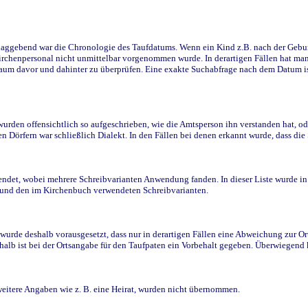
ggebend war die Chronologie des Taufdatums. Wenn ein Kind z.B. nach der Geburt 
rchenpersonal nicht unmittelbar vorgenommen wurde. In derartigen Fällen hat man d
raum davor und dahinter zu überprüfen. Eine exakte Suchabfrage nach dem Datum i
den offensichtlich so aufgeschrieben, wie die Amtsperson ihn verstanden hat, ode
n Dörfern war schließlich Dialekt. In den Fällen bei denen erkannt wurde, dass di
t, wobei mehrere Schreibvarianten Anwendung fanden. In dieser Liste wurde in de
n und den im Kirchenbuch verwendeten Schreibvarianten.
wurde deshalb vorausgesetzt, dass nur in derartigen Fällen eine Abweichung zur O
eshalb ist bei der Ortsangabe für den Taufpaten ein Vorbehalt gegeben. Überwiegen
weitere Angaben wie z. B. eine Heirat, wurden nicht übernommen.