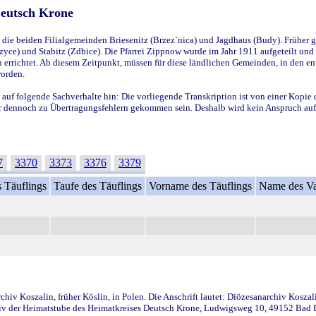
Deutsch Krone
ie beiden Filialgemeinden Briesenitz (Brzez`nica) und Jagdhaus (Budy). Früher g
yce) und Stabitz (Zdbice). Die Pfarrei Zippnow wurde im Jahr 1911 aufgeteilt und e
en errichtet. Ab diesem Zeitpunkt, müssen für diese ländlichen Gemeinden, in den
worden.
 auf folgende Sachverhalte hin: Die vorliegende Transkription ist von einer Kopie 
aber dennoch zu Übertragungsfehlern gekommen sein. Deshalb wird kein Anspruch auf 
7
3370
3373
3376
3379
 Täuflings
Taufe des Täuflings
Vorname des Täuflings
Name des Va
iv Koszalin, früher Köslin, in Polen. Die Anschrift lautet: Diözesanarchiv Koszal
v der Heimatstube des Heimatkreises Deutsch Krone, Ludwigsweg 10, 49152 Bad Ess