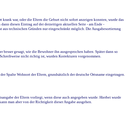
krank war, oder die Eltern die Geburt nicht sofort anzeigen konnten, wurde das
ann diesen Eintrag auf der derzeitigen aktuellen Seite - am Ende -
st aus technischen Gründen nur eingeschränkt möglich. Die Ausgabesortierung
r besser gesagt, wie die Bewohner ihn ausgesprochen haben. Später dann so
e Schreibweise nicht richtig ist, wurden Korrekturen vorgenommen.
r Spalte Wohnort der Eltern, grundsätzlich der deutsche Ortsname eingetragen.
rtsangabe der Eltern vorliegt, wenn diese auch angegeben wurde. Hierbei wurde
d kann man aber von der Richtigkeit dieser Angabe ausgehen.