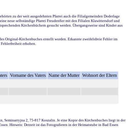
ehörten zu der weit ausgedehnten Pfarrei auch die Filialgemeinden Doderlage
ine neue selbständige Pfarrei Freudenfier mit den Filialen Klawittersdorf und
 entsprechenden Kirchenbüchern gesucht werden. Übergangsweise sind Kinder aus
des Original-Kirchenbuches erstellt worden. Erkannte zweifelsfreie Fehler im
Fehlerfreiheit erhoben.
ters
Vorname des Vaters
Name der Mutter
Wohnort der Eltern
in, Seminarryjna 2, 75-817 Koszalin. Je eine Kopie des Kirchenbuches liegt in der
en. Hinweis: Derzeit ist das Fotografieren in der Heimatstube in Bad Essen