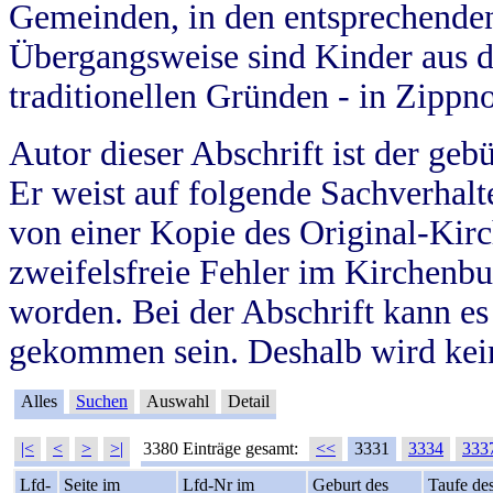
Gemeinden, in den entsprechende
Übergangsweise sind Kinder aus 
traditionellen Gründen - in Zippn
Autor dieser Abschrift ist der geb
Er weist auf folgende Sachverhalte
von einer Kopie des Original-Kirc
zweifelsfreie Fehler im Kirchenbuc
worden. Bei der Abschrift kann e
gekommen sein. Deshalb wird kein
Alles
Suchen
Auswahl
Detail
|<
<
>
>|
3380 Einträge gesamt:
<<
3331
3334
333
Lfd-
Seite im
Lfd-Nr im
Geburt des
Taufe de