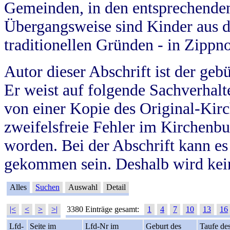
Gemeinden, in den entsprechende
Übergangsweise sind Kinder aus 
traditionellen Gründen - in Zippn
Autor dieser Abschrift ist der geb
Er weist auf folgende Sachverhalte
von einer Kopie des Original-Kirc
zweifelsfreie Fehler im Kirchenbuc
worden. Bei der Abschrift kann e
gekommen sein. Deshalb wird kein
Alles
Suchen
Auswahl
Detail
|<
<
>
>|
3380 Einträge gesamt:
1
4
7
10
13
16
Lfd-
Seite im
Lfd-Nr im
Geburt des
Taufe de