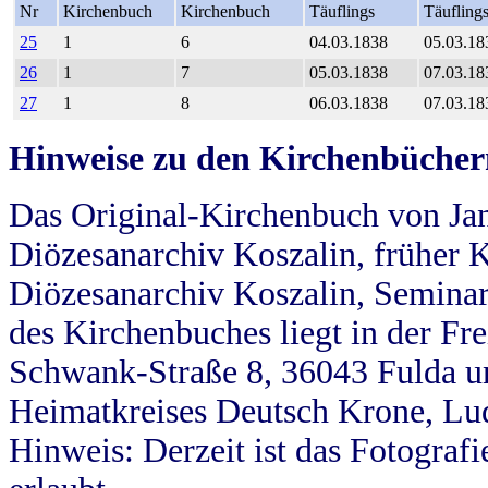
Nr
Kirchenbuch
Kirchenbuch
Täuflings
Täufling
25
1
6
04.03.1838
05.03.18
26
1
7
05.03.1838
07.03.18
27
1
8
06.03.1838
07.03.18
Hinweise zu den Kirchenbücher
Das Original-Kirchenbuch von Jan
Diözesanarchiv Koszalin, früher Kö
Diözesanarchiv Koszalin, Seminar
des Kirchenbuches liegt in der Fr
Schwank-Straße 8, 36043 Fulda u
Heimatkreises Deutsch Krone, Lu
Hinweis: Derzeit ist das Fotograf