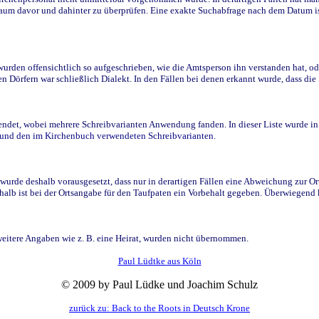
raum davor und dahinter zu überprüfen. Eine exakte Suchabfrage nach dem Datum i
den offensichtlich so aufgeschrieben, wie die Amtsperson ihn verstanden hat, ode
n Dörfern war schließlich Dialekt. In den Fällen bei denen erkannt wurde, dass di
t, wobei mehrere Schreibvarianten Anwendung fanden. In dieser Liste wurde in de
n und den im Kirchenbuch verwendeten Schreibvarianten.
wurde deshalb vorausgesetzt, dass nur in derartigen Fällen eine Abweichung zur O
eshalb ist bei der Ortsangabe für den Taufpaten ein Vorbehalt gegeben. Überwiegen
weitere Angaben wie z. B. eine Heirat, wurden nicht übernommen.
Paul Lüdtke aus Köln
© 2009 by Paul Lüdke und Joachim Schulz
zurück zu: Back to the Roots in Deutsch Krone