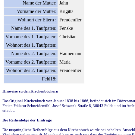
Name der Mutter:
Jahn
Vorname der Mutter:
Brigitta
Wohnort der Eltern :
Freudenfier
Name des 1. Taufpaten:
Fenske
Vorname des 1. Taufpaten:
Christian
Wohnort des 1. Taufpaten:
Name des 2. Taufpaten:
Hannemann
Vorname des 2. Taufpaten:
Maria
Wohnort des 2. Taufpaten:
Freudenfier
Feld18:
Hinweise zu den Kirchenbüchern
Das Original-Kirchenbuch von Januar 1838 bis 1866, befindet sich im Diözesanarch
Freien Prälatur Schneidemühl, Josef-Schwank-Straße 8, 36043 Fulda und im Archi
erlaubt.
Die Reihenfolge der Einträge
Die ursprüngliche Reihenfolge aus dem Kirchenbuch wurde bei behalten. Ausschla
Kind eben später getauft. Manchmal kam es auch vor, dass der Taufeintrag vom Ki