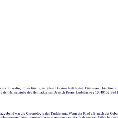
iv Koszalin, früher Köslin, in Polen. Die Anschrift lautet: Diözesanarchiv Koszal
v der Heimatstube des Heimatkreises Deutsch Krone, Ludwigsweg 10, 49152 Bad Ess
ggebend war die Chronologie des Taufdatums. Wenn ein Kind z.B. nach der Geburt 
rchenpersonal nicht unmittelbar vorgenommen wurde. In derartigen Fällen hat man d