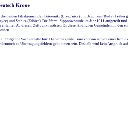
Deutsch Krone
ie beiden Filialgemeinden Briesenitz (Brzez`nica) und Jagdhaus (Budy). Früher g
yce) und Stabitz (Zdbice). Die Pfarrei Zippnow wurde im Jahr 1911 aufgeteilt und e
en errichtet. Ab diesem Zeitpunkt, müssen für diese ländlichen Gemeinden, in den
worden.
 auf folgende Sachverhalte hin: Die vorliegende Transkription ist von einer Kopie 
aber dennoch zu Übertragungsfehlern gekommen sein. Deshalb wird kein Anspruch auf 