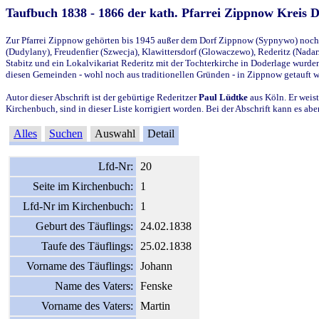
Taufbuch 1838 - 1866 der kath. Pfarrei Zippnow Kreis 
Zur Pfarrei Zippnow gehörten bis 1945 außer dem Dorf Zippnow (Sypnywo) noch d
(Dudylany), Freudenfier (Szwecja), Klawittersdorf (Glowaczewo), Rederitz (Nadarz
Stabitz und ein Lokalvikariat Rederitz mit der Tochterkirche in Doderlage wurd
diesen Gemeinden - wohl noch aus traditionellen Gründen - in Zippnow getauft 
Autor dieser Abschrift ist der gebürtige Rederitzer
Paul Lüdtke
aus Köln. Er weist
Kirchenbuch, sind in dieser Liste korrigiert worden. Bei der Abschrift kann es 
Alles
Suchen
Auswahl
Detail
Lfd-Nr:
20
Seite im Kirchenbuch:
1
Lfd-Nr im Kirchenbuch:
1
Geburt des Täuflings:
24.02.1838
Taufe des Täuflings:
25.02.1838
Vorname des Täuflings:
Johann
Name des Vaters:
Fenske
Vorname des Vaters:
Martin