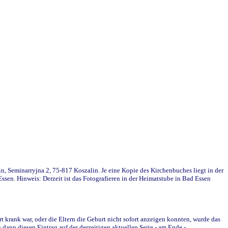
in, Seminarryjna 2, 75-817 Koszalin. Je eine Kopie des Kirchenbuches liegt in der
en. Hinweis: Derzeit ist das Fotografieren in der Heimatstube in Bad Essen
krank war, oder die Eltern die Geburt nicht sofort anzeigen konnten, wurde das
ann diesen Eintrag auf der derzeitigen aktuellen Seite - am Ende -