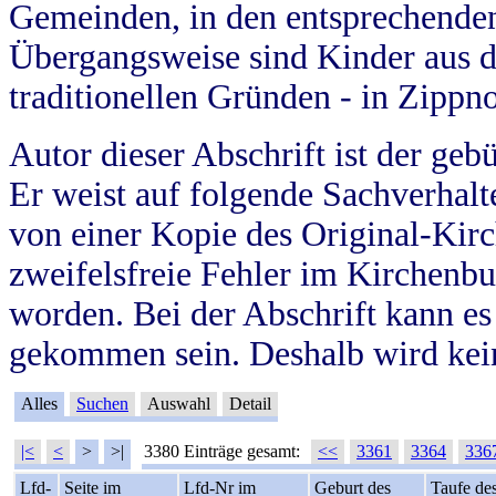
Gemeinden, in den entsprechende
Übergangsweise sind Kinder aus 
traditionellen Gründen - in Zippn
Autor dieser Abschrift ist der geb
Er weist auf folgende Sachverhalte
von einer Kopie des Original-Kirc
zweifelsfreie Fehler im Kirchenbuc
worden. Bei der Abschrift kann e
gekommen sein. Deshalb wird kein
Alles
Suchen
Auswahl
Detail
|<
<
>
>|
3380 Einträge gesamt:
<<
3361
3364
336
Lfd-
Seite im
Lfd-Nr im
Geburt des
Taufe de