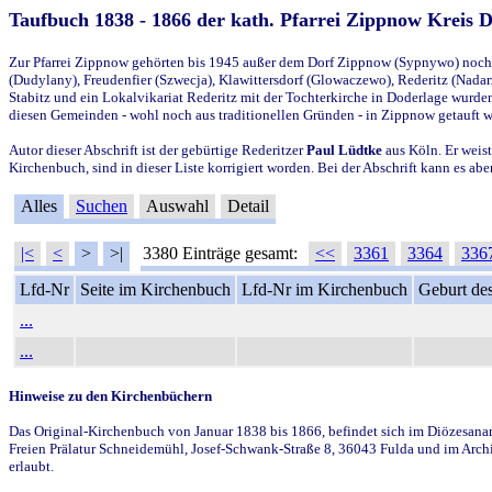
Taufbuch 1838 - 1866 der kath. Pfarrei Zippnow Kreis 
Zur Pfarrei Zippnow gehörten bis 1945 außer dem Dorf Zippnow (Sypnywo) noch d
(Dudylany), Freudenfier (Szwecja), Klawittersdorf (Glowaczewo), Rederitz (Nadarz
Stabitz und ein Lokalvikariat Rederitz mit der Tochterkirche in Doderlage wurd
diesen Gemeinden - wohl noch aus traditionellen Gründen - in Zippnow getauft 
Autor dieser Abschrift ist der gebürtige Rederitzer
Paul Lüdtke
aus Köln. Er weist
Kirchenbuch, sind in dieser Liste korrigiert worden. Bei der Abschrift kann es 
Alles
Suchen
Auswahl
Detail
|<
<
>
>|
3380 Einträge gesamt:
<<
3361
3364
336
Lfd-Nr
Seite im Kirchenbuch
Lfd-Nr im Kirchenbuch
Geburt des
...
...
Hinweise zu den Kirchenbüchern
Das Original-Kirchenbuch von Januar 1838 bis 1866, befindet sich im Diözesanarch
Freien Prälatur Schneidemühl, Josef-Schwank-Straße 8, 36043 Fulda und im Archi
erlaubt.