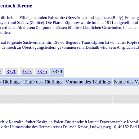
Deutsch Krone
ie beiden Filialgemeinden Briesenitz (Brzez`nica) und Jagdhaus (Budy). Früher g
yce) und Stabitz (Zdbice). Die Pfarrei Zippnow wurde im Jahr 1911 aufgeteilt und e
en errichtet. Ab diesem Zeitpunkt, müssen für diese ländlichen Gemeinden, in den
worden.
 auf folgende Sachverhalte hin: Die vorliegende Transkription ist von einer Kopie 
aber dennoch zu Übertragungsfehlern gekommen sein. Deshalb wird kein Anspruch auf 
7
3370
3373
3376
3379
 Täuflings
Taufe des Täuflings
Vorname des Täuflings
Name des Va
iv Koszalin, früher Köslin, in Polen. Die Anschrift lautet: Diözesanarchiv Koszal
v der Heimatstube des Heimatkreises Deutsch Krone, Ludwigsweg 10, 49152 Bad Ess