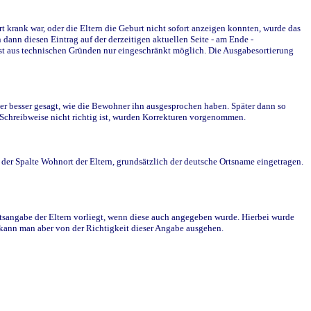
krank war, oder die Eltern die Geburt nicht sofort anzeigen konnten, wurde das
ann diesen Eintrag auf der derzeitigen aktuellen Seite - am Ende -
st aus technischen Gründen nur eingeschränkt möglich. Die Ausgabesortierung
r besser gesagt, wie die Bewohner ihn ausgesprochen haben. Später dann so
e Schreibweise nicht richtig ist, wurden Korrekturen vorgenommen.
r Spalte Wohnort der Eltern, grundsätzlich der deutsche Ortsname eingetragen.
rtsangabe der Eltern vorliegt, wenn diese auch angegeben wurde. Hierbei wurde
d kann man aber von der Richtigkeit dieser Angabe ausgehen.