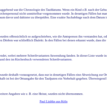
ggebend war die Chronologie des Taufdatums. Wenn ein Kind z.B. nach der Geburt 
rchenpersonal nicht unmittelbar vorgenommen wurde. In derartigen Fällen hat man d
raum davor und dahinter zu überprüfen. Eine exakte Suchabfrage nach dem Datum i
den offensichtlich so aufgeschrieben, wie die Amtsperson ihn verstanden hat, ode
n Dörfern war schließlich Dialekt. In den Fällen bei denen erkannt wurde, dass di
t, wobei mehrere Schreibvarianten Anwendung fanden. In dieser Liste wurde in de
n und den im Kirchenbuch verwendeten Schreibvarianten.
wurde deshalb vorausgesetzt, dass nur in derartigen Fällen eine Abweichung zur O
eshalb ist bei der Ortsangabe für den Taufpaten ein Vorbehalt gegeben. Überwiegen
weitere Angaben wie z. B. eine Heirat, wurden nicht übernommen.
Paul Lüdtke aus Köln