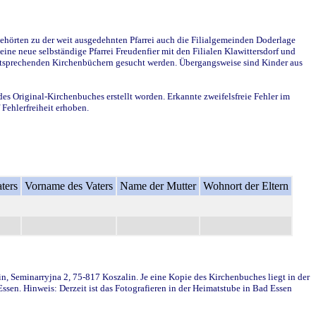
ehörten zu der weit ausgedehnten Pfarrei auch die Filialgemeinden Doderlage
ine neue selbständige Pfarrei Freudenfier mit den Filialen Klawittersdorf und
 entsprechenden Kirchenbüchern gesucht werden. Übergangsweise sind Kinder aus
des Original-Kirchenbuches erstellt worden. Erkannte zweifelsfreie Fehler im
Fehlerfreiheit erhoben.
ters
Vorname des Vaters
Name der Mutter
Wohnort der Eltern
in, Seminarryjna 2, 75-817 Koszalin. Je eine Kopie des Kirchenbuches liegt in der
en. Hinweis: Derzeit ist das Fotografieren in der Heimatstube in Bad Essen