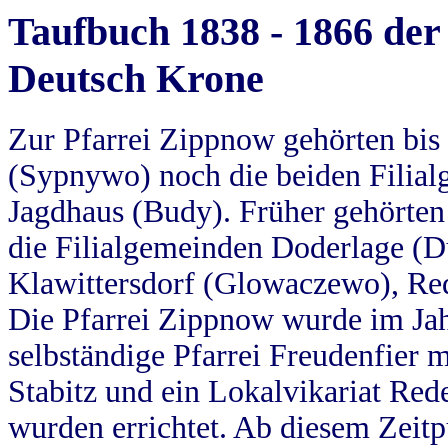
Taufbuch 1838 - 1866 der
Deutsch Krone
Zur Pfarrei Zippnow gehörten bi
(Sypnywo) noch die beiden Filial
Jagdhaus (Budy). Früher gehörten 
die Filialgemeinden Doderlage (D
Klawittersdorf (Glowaczewo), Red
Die Pfarrei Zippnow wurde im Jah
selbständige Pfarrei Freudenfier m
Stabitz und ein Lokalvikariat Red
wurden errichtet. Ab diesem Zeitp