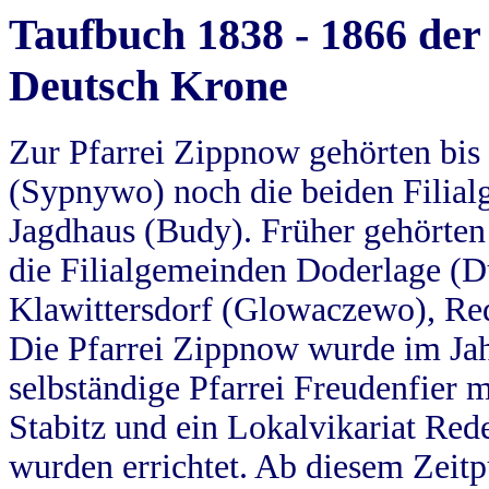
Taufbuch 1838 - 1866 der
Deutsch Krone
Zur Pfarrei Zippnow gehörten bi
(Sypnywo) noch die beiden Filial
Jagdhaus (Budy). Früher gehörten 
die Filialgemeinden Doderlage (D
Klawittersdorf (Glowaczewo), Red
Die Pfarrei Zippnow wurde im Jah
selbständige Pfarrei Freudenfier m
Stabitz und ein Lokalvikariat Red
wurden errichtet. Ab diesem Zeitp