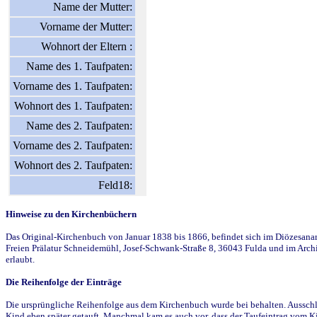
Name der Mutter:
Vorname der Mutter:
Wohnort der Eltern :
Name des 1. Taufpaten:
Vorname des 1. Taufpaten:
Wohnort des 1. Taufpaten:
Name des 2. Taufpaten:
Vorname des 2. Taufpaten:
Wohnort des 2. Taufpaten:
Feld18:
Hinweise zu den Kirchenbüchern
Das Original-Kirchenbuch von Januar 1838 bis 1866, befindet sich im Diözesanarch
Freien Prälatur Schneidemühl, Josef-Schwank-Straße 8, 36043 Fulda und im Archi
erlaubt.
Die Reihenfolge der Einträge
Die ursprüngliche Reihenfolge aus dem Kirchenbuch wurde bei behalten. Ausschla
Kind eben später getauft. Manchmal kam es auch vor, dass der Taufeintrag vom Ki