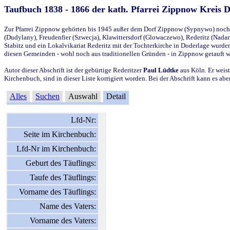
Taufbuch 1838 - 1866 der kath. Pfarrei Zippnow Kreis 
Zur Pfarrei Zippnow gehörten bis 1945 außer dem Dorf Zippnow (Sypnywo) noch d
(Dudylany), Freudenfier (Szwecja), Klawittersdorf (Glowaczewo), Rederitz (Nadarz
Stabitz und ein Lokalvikariat Rederitz mit der Tochterkirche in Doderlage wurd
diesen Gemeinden - wohl noch aus traditionellen Gründen - in Zippnow getauft 
Autor dieser Abschrift ist der gebürtige Rederitzer
Paul Lüdtke
aus Köln. Er weist
Kirchenbuch, sind in dieser Liste korrigiert worden. Bei der Abschrift kann es 
Alles
Suchen
Auswahl
Detail
Lfd-Nr:
Seite im Kirchenbuch:
Lfd-Nr im Kirchenbuch:
Geburt des Täuflings:
Taufe des Täuflings:
Vorname des Täuflings:
Name des Vaters:
Vorname des Vaters: