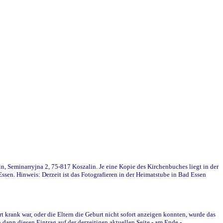
in, Seminarryjna 2, 75-817 Koszalin. Je eine Kopie des Kirchenbuches liegt in der
en. Hinweis: Derzeit ist das Fotografieren in der Heimatstube in Bad Essen
krank war, oder die Eltern die Geburt nicht sofort anzeigen konnten, wurde das
ann diesen Eintrag auf der derzeitigen aktuellen Seite - am Ende -