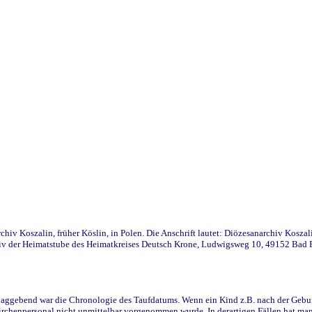
iv Koszalin, früher Köslin, in Polen. Die Anschrift lautet: Diözesanarchiv Koszal
v der Heimatstube des Heimatkreises Deutsch Krone, Ludwigsweg 10, 49152 Bad Ess
ggebend war die Chronologie des Taufdatums. Wenn ein Kind z.B. nach der Geburt 
rchenpersonal nicht unmittelbar vorgenommen wurde. In derartigen Fällen hat man d