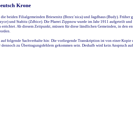
Deutsch Krone
ie beiden Filialgemeinden Briesenitz (Brzez`nica) und Jagdhaus (Budy). Früher g
yce) und Stabitz (Zdbice). Die Pfarrei Zippnow wurde im Jahr 1911 aufgeteilt und e
en errichtet. Ab diesem Zeitpunkt, müssen für diese ländlichen Gemeinden, in den
worden.
 auf folgende Sachverhalte hin: Die vorliegende Transkription ist von einer Kopie 
aber dennoch zu Übertragungsfehlern gekommen sein. Deshalb wird kein Anspruch auf 