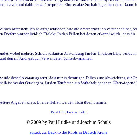
raum davor und dahinter zu überprüfen. Eine exakte Suchabfrage nach dem Datum i
den offensichtlich so aufgeschrieben, wie die Amtsperson ihn verstanden hat, ode
n Dörfern war schließlich Dialekt. In den Fällen bei denen erkannt wurde, dass di
t, wobei mehrere Schreibvarianten Anwendung fanden. In dieser Liste wurde in de
n und den im Kirchenbuch verwendeten Schreibvarianten.
wurde deshalb vorausgesetzt, dass nur in derartigen Fällen eine Abweichung zur O
eshalb ist bei der Ortsangabe für den Taufpaten ein Vorbehalt gegeben. Überwiegen
weitere Angaben wie z. B. eine Heirat, wurden nicht übernommen.
Paul Lüdtke aus Köln
© 2009 by Paul Lüdke und Joachim Schulz
zurück zu: Back to the Roots in Deutsch Krone