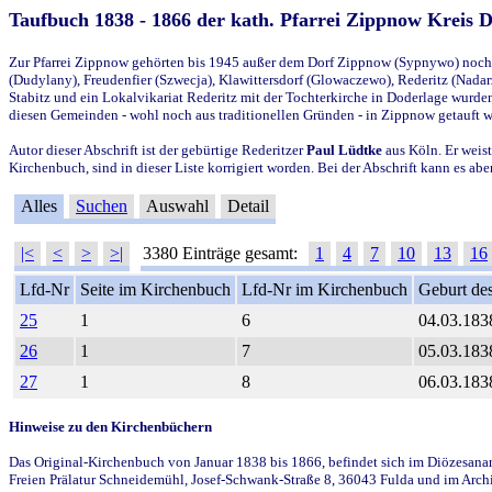
Taufbuch 1838 - 1866 der kath. Pfarrei Zippnow Kreis 
Zur Pfarrei Zippnow gehörten bis 1945 außer dem Dorf Zippnow (Sypnywo) noch d
(Dudylany), Freudenfier (Szwecja), Klawittersdorf (Glowaczewo), Rederitz (Nadarz
Stabitz und ein Lokalvikariat Rederitz mit der Tochterkirche in Doderlage wurd
diesen Gemeinden - wohl noch aus traditionellen Gründen - in Zippnow getauft 
Autor dieser Abschrift ist der gebürtige Rederitzer
Paul Lüdtke
aus Köln. Er weist
Kirchenbuch, sind in dieser Liste korrigiert worden. Bei der Abschrift kann es 
Alles
Suchen
Auswahl
Detail
|<
<
>
>|
3380 Einträge gesamt:
1
4
7
10
13
16
Lfd-Nr
Seite im Kirchenbuch
Lfd-Nr im Kirchenbuch
Geburt des
25
1
6
04.03.183
26
1
7
05.03.183
27
1
8
06.03.183
Hinweise zu den Kirchenbüchern
Das Original-Kirchenbuch von Januar 1838 bis 1866, befindet sich im Diözesanarch
Freien Prälatur Schneidemühl, Josef-Schwank-Straße 8, 36043 Fulda und im Archi