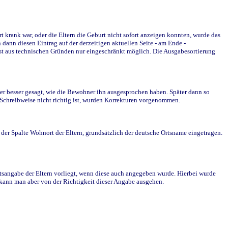
krank war, oder die Eltern die Geburt nicht sofort anzeigen konnten, wurde das
ann diesen Eintrag auf der derzeitigen aktuellen Seite - am Ende -
st aus technischen Gründen nur eingeschränkt möglich. Die Ausgabesortierung
r besser gesagt, wie die Bewohner ihn ausgesprochen haben. Später dann so
e Schreibweise nicht richtig ist, wurden Korrekturen vorgenommen.
r Spalte Wohnort der Eltern, grundsätzlich der deutsche Ortsname eingetragen.
rtsangabe der Eltern vorliegt, wenn diese auch angegeben wurde. Hierbei wurde
d kann man aber von der Richtigkeit dieser Angabe ausgehen.