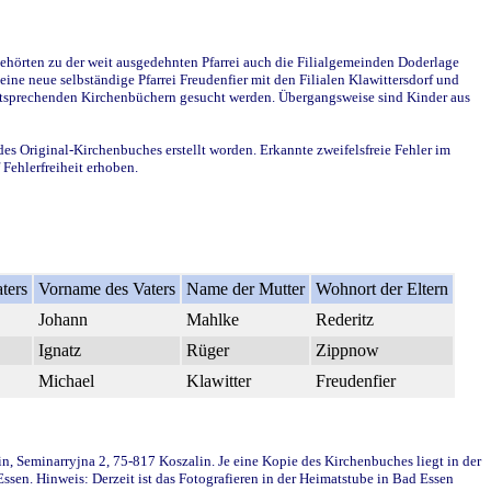
ehörten zu der weit ausgedehnten Pfarrei auch die Filialgemeinden Doderlage
ine neue selbständige Pfarrei Freudenfier mit den Filialen Klawittersdorf und
 entsprechenden Kirchenbüchern gesucht werden. Übergangsweise sind Kinder aus
des Original-Kirchenbuches erstellt worden. Erkannte zweifelsfreie Fehler im
Fehlerfreiheit erhoben.
ters
Vorname des Vaters
Name der Mutter
Wohnort der Eltern
Johann
Mahlke
Rederitz
Ignatz
Rüger
Zippnow
Michael
Klawitter
Freudenfier
in, Seminarryjna 2, 75-817 Koszalin. Je eine Kopie des Kirchenbuches liegt in der
en. Hinweis: Derzeit ist das Fotografieren in der Heimatstube in Bad Essen