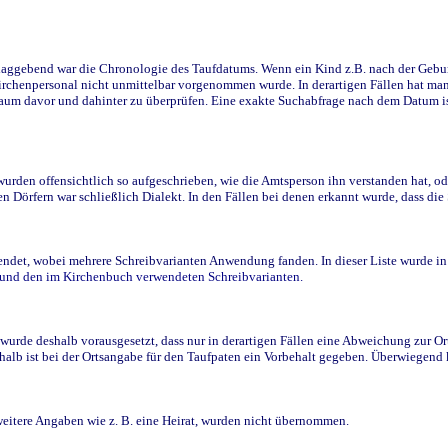
ggebend war die Chronologie des Taufdatums. Wenn ein Kind z.B. nach der Geburt 
rchenpersonal nicht unmittelbar vorgenommen wurde. In derartigen Fällen hat man d
raum davor und dahinter zu überprüfen. Eine exakte Suchabfrage nach dem Datum i
den offensichtlich so aufgeschrieben, wie die Amtsperson ihn verstanden hat, ode
n Dörfern war schließlich Dialekt. In den Fällen bei denen erkannt wurde, dass di
t, wobei mehrere Schreibvarianten Anwendung fanden. In dieser Liste wurde in de
n und den im Kirchenbuch verwendeten Schreibvarianten.
wurde deshalb vorausgesetzt, dass nur in derartigen Fällen eine Abweichung zur O
eshalb ist bei der Ortsangabe für den Taufpaten ein Vorbehalt gegeben. Überwiegen
weitere Angaben wie z. B. eine Heirat, wurden nicht übernommen.