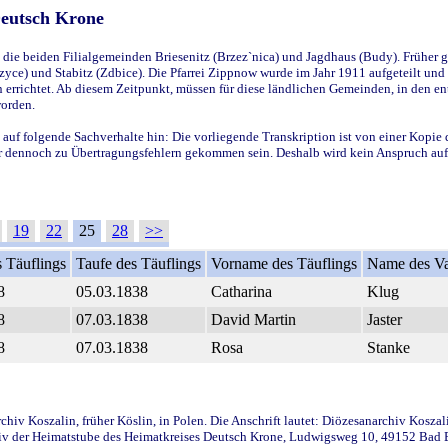
Deutsch Krone
ie beiden Filialgemeinden Briesenitz (Brzez`nica) und Jagdhaus (Budy). Früher g
yce) und Stabitz (Zdbice). Die Pfarrei Zippnow wurde im Jahr 1911 aufgeteilt und e
en errichtet. Ab diesem Zeitpunkt, müssen für diese ländlichen Gemeinden, in den
worden.
 auf folgende Sachverhalte hin: Die vorliegende Transkription ist von einer Kopie 
aber dennoch zu Übertragungsfehlern gekommen sein. Deshalb wird kein Anspruch auf 
19
22
25
28
>>
 Täuflings
Taufe des Täuflings
Vorname des Täuflings
Name des Va
8
05.03.1838
Catharina
Klug
8
07.03.1838
David Martin
Jaster
8
07.03.1838
Rosa
Stanke
iv Koszalin, früher Köslin, in Polen. Die Anschrift lautet: Diözesanarchiv Koszal
v der Heimatstube des Heimatkreises Deutsch Krone, Ludwigsweg 10, 49152 Bad Ess