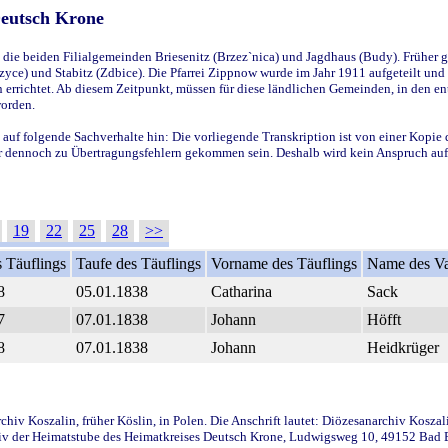
Deutsch Krone
ie beiden Filialgemeinden Briesenitz (Brzez`nica) und Jagdhaus (Budy). Früher g
yce) und Stabitz (Zdbice). Die Pfarrei Zippnow wurde im Jahr 1911 aufgeteilt und e
en errichtet. Ab diesem Zeitpunkt, müssen für diese ländlichen Gemeinden, in den
worden.
 auf folgende Sachverhalte hin: Die vorliegende Transkription ist von einer Kopie 
aber dennoch zu Übertragungsfehlern gekommen sein. Deshalb wird kein Anspruch auf 
19
22
25
28
>>
 Täuflings
Taufe des Täuflings
Vorname des Täuflings
Name des Va
8
05.01.1838
Catharina
Sack
7
07.01.1838
Johann
Höfft
8
07.01.1838
Johann
Heidkrüger
iv Koszalin, früher Köslin, in Polen. Die Anschrift lautet: Diözesanarchiv Koszal
v der Heimatstube des Heimatkreises Deutsch Krone, Ludwigsweg 10, 49152 Bad Ess