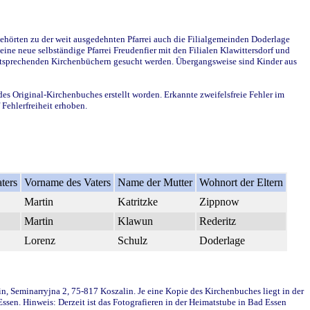
ehörten zu der weit ausgedehnten Pfarrei auch die Filialgemeinden Doderlage
ine neue selbständige Pfarrei Freudenfier mit den Filialen Klawittersdorf und
 entsprechenden Kirchenbüchern gesucht werden. Übergangsweise sind Kinder aus
des Original-Kirchenbuches erstellt worden. Erkannte zweifelsfreie Fehler im
Fehlerfreiheit erhoben.
ters
Vorname des Vaters
Name der Mutter
Wohnort der Eltern
Martin
Katritzke
Zippnow
Martin
Klawun
Rederitz
Lorenz
Schulz
Doderlage
in, Seminarryjna 2, 75-817 Koszalin. Je eine Kopie des Kirchenbuches liegt in der
en. Hinweis: Derzeit ist das Fotografieren in der Heimatstube in Bad Essen