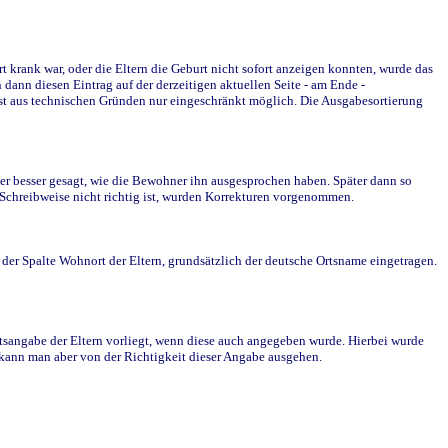
krank war, oder die Eltern die Geburt nicht sofort anzeigen konnten, wurde das
ann diesen Eintrag auf der derzeitigen aktuellen Seite - am Ende -
st aus technischen Gründen nur eingeschränkt möglich. Die Ausgabesortierung
r besser gesagt, wie die Bewohner ihn ausgesprochen haben. Später dann so
e Schreibweise nicht richtig ist, wurden Korrekturen vorgenommen.
r Spalte Wohnort der Eltern, grundsätzlich der deutsche Ortsname eingetragen.
rtsangabe der Eltern vorliegt, wenn diese auch angegeben wurde. Hierbei wurde
d kann man aber von der Richtigkeit dieser Angabe ausgehen.