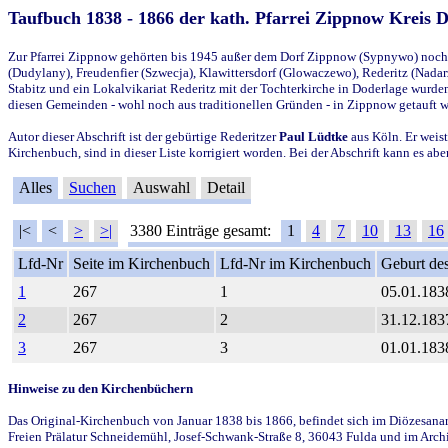
Taufbuch 1838 - 1866 der kath. Pfarrei Zippnow Kreis 
Zur Pfarrei Zippnow gehörten bis 1945 außer dem Dorf Zippnow (Sypnywo) noch d
(Dudylany), Freudenfier (Szwecja), Klawittersdorf (Glowaczewo), Rederitz (Nadarz
Stabitz und ein Lokalvikariat Rederitz mit der Tochterkirche in Doderlage wurd
diesen Gemeinden - wohl noch aus traditionellen Gründen - in Zippnow getauft 
Autor dieser Abschrift ist der gebürtige Rederitzer
Paul Lüdtke
aus Köln. Er weist
Kirchenbuch, sind in dieser Liste korrigiert worden. Bei der Abschrift kann es 
Alles
Suchen
Auswahl
Detail
|<
<
>
>|
3380 Einträge gesamt:
1
4
7
10
13
16
Lfd-Nr
Seite im Kirchenbuch
Lfd-Nr im Kirchenbuch
Geburt des
1
267
1
05.01.183
2
267
2
31.12.183
3
267
3
01.01.183
Hinweise zu den Kirchenbüchern
Das Original-Kirchenbuch von Januar 1838 bis 1866, befindet sich im Diözesanarch
Freien Prälatur Schneidemühl, Josef-Schwank-Straße 8, 36043 Fulda und im Archi