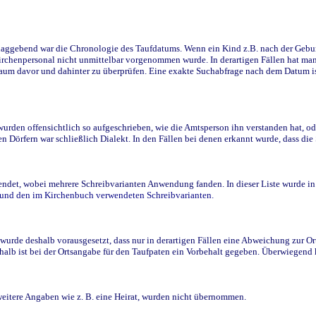
ggebend war die Chronologie des Taufdatums. Wenn ein Kind z.B. nach der Geburt 
rchenpersonal nicht unmittelbar vorgenommen wurde. In derartigen Fällen hat man d
raum davor und dahinter zu überprüfen. Eine exakte Suchabfrage nach dem Datum i
den offensichtlich so aufgeschrieben, wie die Amtsperson ihn verstanden hat, ode
n Dörfern war schließlich Dialekt. In den Fällen bei denen erkannt wurde, dass di
t, wobei mehrere Schreibvarianten Anwendung fanden. In dieser Liste wurde in de
n und den im Kirchenbuch verwendeten Schreibvarianten.
wurde deshalb vorausgesetzt, dass nur in derartigen Fällen eine Abweichung zur O
eshalb ist bei der Ortsangabe für den Taufpaten ein Vorbehalt gegeben. Überwiegen
weitere Angaben wie z. B. eine Heirat, wurden nicht übernommen.