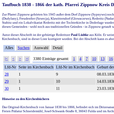
Taufbuch 1838 - 1866 der kath. Pfarrei Zippnow Kreis 
Zur Pfarrei Zippnow gehörten bis 1945 außer dem Dorf Zippnow (Sypnywo) noch d
(Dudylany), Freudenfier (Szwecja), Klawittersdorf (Glowaczewo), Rederitz (Nadarz
Stabitz und ein Lokalvikariat Rederitz mit der Tochterkirche in Doderlage wurd
diesen Gemeinden - wohl noch aus traditionellen Gründen - in Zippnow getauft 
Autor dieser Abschrift ist der gebürtige Rederitzer
Paul Lüdtke
aus Köln. Er weist
Kirchenbuch, sind in dieser Liste korrigiert worden. Bei der Abschrift kann es 
Alles
Suchen
Auswahl
Detail
|<
<
>
>|
3380 Einträge gesamt:
1
4
7
10
13
16
Lfd-Nr
Seite im Kirchenbuch
Lfd-Nr im Kirchenbuch
Geburt des
28
1
9
08.03.183
29
1
10
14.03.183
30
1
11
23.03.183
Hinweise zu den Kirchenbüchern
Das Original-Kirchenbuch von Januar 1838 bis 1866, befindet sich im Diözesanarch
Freien Prälatur Schneidemühl, Josef-Schwank-Straße 8, 36043 Fulda und im Archi