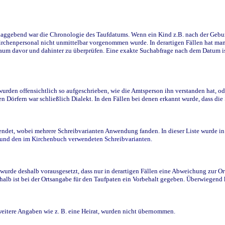
ggebend war die Chronologie des Taufdatums. Wenn ein Kind z.B. nach der Geburt 
rchenpersonal nicht unmittelbar vorgenommen wurde. In derartigen Fällen hat man d
raum davor und dahinter zu überprüfen. Eine exakte Suchabfrage nach dem Datum i
den offensichtlich so aufgeschrieben, wie die Amtsperson ihn verstanden hat, ode
n Dörfern war schließlich Dialekt. In den Fällen bei denen erkannt wurde, dass di
t, wobei mehrere Schreibvarianten Anwendung fanden. In dieser Liste wurde in de
n und den im Kirchenbuch verwendeten Schreibvarianten.
wurde deshalb vorausgesetzt, dass nur in derartigen Fällen eine Abweichung zur O
eshalb ist bei der Ortsangabe für den Taufpaten ein Vorbehalt gegeben. Überwiegen
weitere Angaben wie z. B. eine Heirat, wurden nicht übernommen.