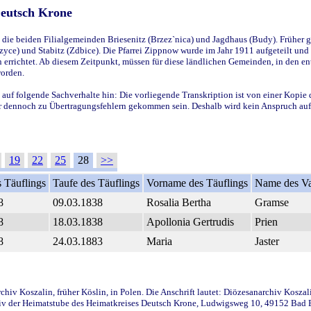
Deutsch Krone
ie beiden Filialgemeinden Briesenitz (Brzez`nica) und Jagdhaus (Budy). Früher g
yce) und Stabitz (Zdbice). Die Pfarrei Zippnow wurde im Jahr 1911 aufgeteilt und e
en errichtet. Ab diesem Zeitpunkt, müssen für diese ländlichen Gemeinden, in den
worden.
 auf folgende Sachverhalte hin: Die vorliegende Transkription ist von einer Kopie 
aber dennoch zu Übertragungsfehlern gekommen sein. Deshalb wird kein Anspruch auf 
19
22
25
28
>>
 Täuflings
Taufe des Täuflings
Vorname des Täuflings
Name des Va
8
09.03.1838
Rosalia Bertha
Gramse
8
18.03.1838
Apollonia Gertrudis
Prien
8
24.03.1883
Maria
Jaster
iv Koszalin, früher Köslin, in Polen. Die Anschrift lautet: Diözesanarchiv Koszal
v der Heimatstube des Heimatkreises Deutsch Krone, Ludwigsweg 10, 49152 Bad Ess