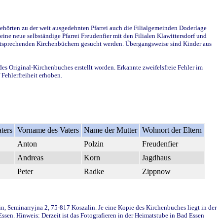
ehörten zu der weit ausgedehnten Pfarrei auch die Filialgemeinden Doderlage
ine neue selbständige Pfarrei Freudenfier mit den Filialen Klawittersdorf und
 entsprechenden Kirchenbüchern gesucht werden. Übergangsweise sind Kinder aus
des Original-Kirchenbuches erstellt worden. Erkannte zweifelsfreie Fehler im
Fehlerfreiheit erhoben.
ters
Vorname des Vaters
Name der Mutter
Wohnort der Eltern
Anton
Polzin
Freudenfier
Andreas
Korn
Jagdhaus
Peter
Radke
Zippnow
in, Seminarryjna 2, 75-817 Koszalin. Je eine Kopie des Kirchenbuches liegt in der
en. Hinweis: Derzeit ist das Fotografieren in der Heimatstube in Bad Essen