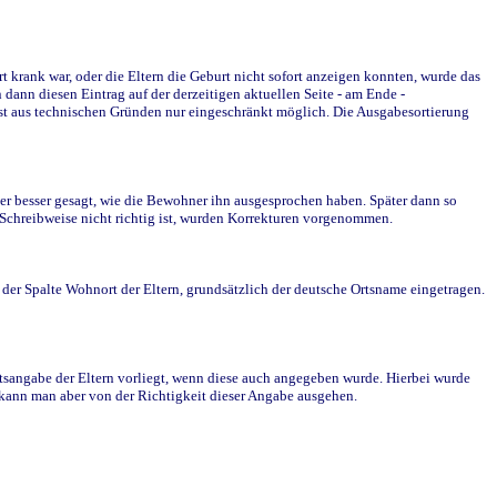
krank war, oder die Eltern die Geburt nicht sofort anzeigen konnten, wurde das
ann diesen Eintrag auf der derzeitigen aktuellen Seite - am Ende -
st aus technischen Gründen nur eingeschränkt möglich. Die Ausgabesortierung
r besser gesagt, wie die Bewohner ihn ausgesprochen haben. Später dann so
e Schreibweise nicht richtig ist, wurden Korrekturen vorgenommen.
r Spalte Wohnort der Eltern, grundsätzlich der deutsche Ortsname eingetragen.
rtsangabe der Eltern vorliegt, wenn diese auch angegeben wurde. Hierbei wurde
d kann man aber von der Richtigkeit dieser Angabe ausgehen.