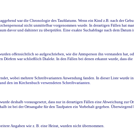
ggebend war die Chronologie des Taufdatums. Wenn ein Kind z.B. nach der Geburt 
rchenpersonal nicht unmittelbar vorgenommen wurde. In derartigen Fällen hat man d
raum davor und dahinter zu überprüfen. Eine exakte Suchabfrage nach dem Datum i
den offensichtlich so aufgeschrieben, wie die Amtsperson ihn verstanden hat, ode
n Dörfern war schließlich Dialekt. In den Fällen bei denen erkannt wurde, dass di
t, wobei mehrere Schreibvarianten Anwendung fanden. In dieser Liste wurde in de
n und den im Kirchenbuch verwendeten Schreibvarianten.
wurde deshalb vorausgesetzt, dass nur in derartigen Fällen eine Abweichung zur O
eshalb ist bei der Ortsangabe für den Taufpaten ein Vorbehalt gegeben. Überwiegen
weitere Angaben wie z. B. eine Heirat, wurden nicht übernommen.