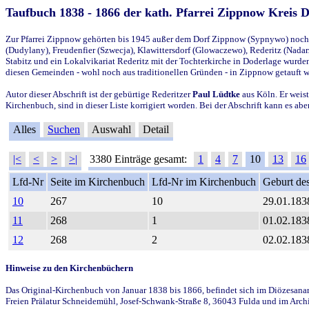
Taufbuch 1838 - 1866 der kath. Pfarrei Zippnow Kreis 
Zur Pfarrei Zippnow gehörten bis 1945 außer dem Dorf Zippnow (Sypnywo) noch d
(Dudylany), Freudenfier (Szwecja), Klawittersdorf (Glowaczewo), Rederitz (Nadarz
Stabitz und ein Lokalvikariat Rederitz mit der Tochterkirche in Doderlage wurd
diesen Gemeinden - wohl noch aus traditionellen Gründen - in Zippnow getauft 
Autor dieser Abschrift ist der gebürtige Rederitzer
Paul Lüdtke
aus Köln. Er weist
Kirchenbuch, sind in dieser Liste korrigiert worden. Bei der Abschrift kann es 
Alles
Suchen
Auswahl
Detail
|<
<
>
>|
3380 Einträge gesamt:
1
4
7
10
13
16
Lfd-Nr
Seite im Kirchenbuch
Lfd-Nr im Kirchenbuch
Geburt des
10
267
10
29.01.183
11
268
1
01.02.183
12
268
2
02.02.183
Hinweise zu den Kirchenbüchern
Das Original-Kirchenbuch von Januar 1838 bis 1866, befindet sich im Diözesanarch
Freien Prälatur Schneidemühl, Josef-Schwank-Straße 8, 36043 Fulda und im Archi