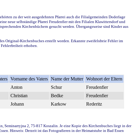
ehörten zu der weit ausgedehnten Pfarrei auch die Filialgemeinden Doderlage
ine neue selbständige Pfarrei Freudenfier mit den Filialen Klawittersdorf und
 entsprechenden Kirchenbüchern gesucht werden. Übergangsweise sind Kinder aus
des Original-Kirchenbuches erstellt worden. Erkannte zweifelsfreie Fehler im
Fehlerfreiheit erhoben.
ters
Vorname des Vaters
Name der Mutter
Wohnort der Eltern
Anton
Schur
Freudenfier
Christian
Bedke
Freudenfier
Johann
Karkow
Rederitz
in, Seminarryjna 2, 75-817 Koszalin. Je eine Kopie des Kirchenbuches liegt in der
en. Hinweis: Derzeit ist das Fotografieren in der Heimatstube in Bad Essen