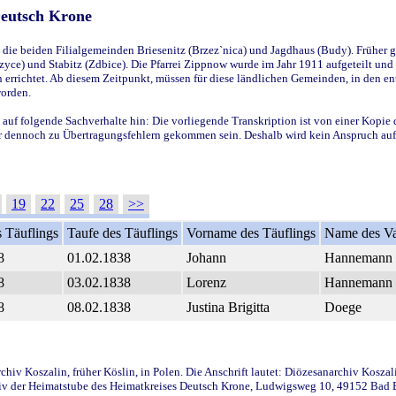
Deutsch Krone
ie beiden Filialgemeinden Briesenitz (Brzez`nica) und Jagdhaus (Budy). Früher g
yce) und Stabitz (Zdbice). Die Pfarrei Zippnow wurde im Jahr 1911 aufgeteilt und e
en errichtet. Ab diesem Zeitpunkt, müssen für diese ländlichen Gemeinden, in den
worden.
 auf folgende Sachverhalte hin: Die vorliegende Transkription ist von einer Kopie 
aber dennoch zu Übertragungsfehlern gekommen sein. Deshalb wird kein Anspruch auf 
19
22
25
28
>>
 Täuflings
Taufe des Täuflings
Vorname des Täuflings
Name des Va
8
01.02.1838
Johann
Hannemann
8
03.02.1838
Lorenz
Hannemann
8
08.02.1838
Justina Brigitta
Doege
iv Koszalin, früher Köslin, in Polen. Die Anschrift lautet: Diözesanarchiv Koszal
v der Heimatstube des Heimatkreises Deutsch Krone, Ludwigsweg 10, 49152 Bad Ess