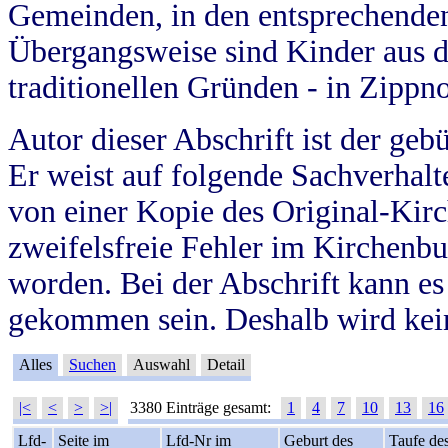
Gemeinden, in den entsprechende
Übergangsweise sind Kinder aus 
traditionellen Gründen - in Zippn
Autor dieser Abschrift ist der geb
Er weist auf folgende Sachverhalte
von einer Kopie des Original-Kirc
zweifelsfreie Fehler im Kirchenbuc
worden. Bei der Abschrift kann e
gekommen sein. Deshalb wird kein
Alles
Suchen
Auswahl
Detail
|<
<
>
>|
3380 Einträge gesamt:
1
4
7
10
13
16
Lfd-
Seite im
Lfd-Nr im
Geburt des
Taufe de