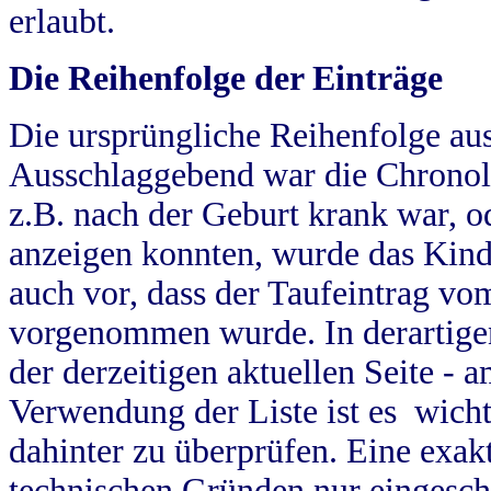
erlaubt.
Die Reihenfolge der Einträge
Die ursprüngliche Reihenfolge au
Ausschlaggebend war die Chronol
z.B. nach der Geburt krank war, od
anzeigen konnten, wurde das Kind
auch vor, dass der Taufeintrag vo
vorgenommen wurde. In derartigen
der derzeitigen aktuellen Seite -
Verwendung der Liste ist es wich
dahinter zu überprüfen. Eine exa
technischen Gründen nur eingesch