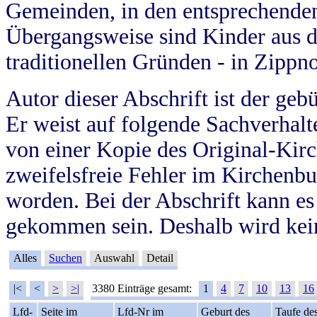
Gemeinden, in den entsprechende
Übergangsweise sind Kinder aus 
traditionellen Gründen - in Zippn
Autor dieser Abschrift ist der geb
Er weist auf folgende Sachverhalte
von einer Kopie des Original-Kirc
zweifelsfreie Fehler im Kirchenbuc
worden. Bei der Abschrift kann e
gekommen sein. Deshalb wird kein
Alles
Suchen
Auswahl
Detail
|<
<
>
>|
3380 Einträge gesamt:
1
4
7
10
13
16
Lfd-
Seite im
Lfd-Nr im
Geburt des
Taufe de