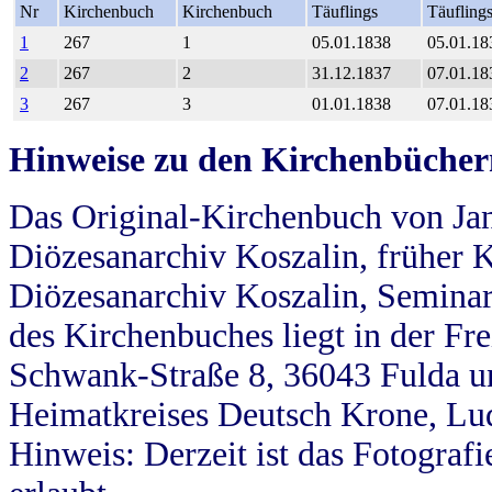
Nr
Kirchenbuch
Kirchenbuch
Täuflings
Täufling
1
267
1
05.01.1838
05.01.18
2
267
2
31.12.1837
07.01.18
3
267
3
01.01.1838
07.01.18
Hinweise zu den Kirchenbücher
Das Original-Kirchenbuch von Jan
Diözesanarchiv Koszalin, früher Kö
Diözesanarchiv Koszalin, Seminar
des Kirchenbuches liegt in der Fr
Schwank-Straße 8, 36043 Fulda u
Heimatkreises Deutsch Krone, Lu
Hinweis: Derzeit ist das Fotograf