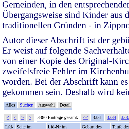
Gemeinden, in den entsprechende
Übergangsweise sind Kinder aus 
traditionellen Gründen - in Zippn
Autor dieser Abschrift ist der geb
Er weist auf folgende Sachverhalte
von einer Kopie des Original-Kirc
zweifelsfreie Fehler im Kirchenbuc
worden. Bei der Abschrift kann e
gekommen sein. Deshalb wird kein
Alles
Suchen
Auswahl
Detail
|<
<
>
>|
3380 Einträge gesamt:
<<
3331
3334
333
Lfd-
Seite im
Lfd-Nr im
Geburt des
Taufe de