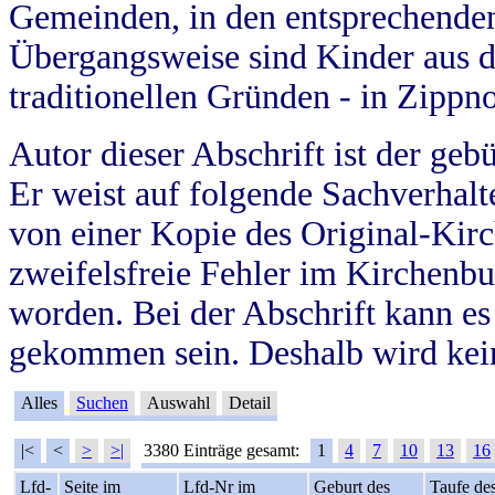
Gemeinden, in den entsprechende
Übergangsweise sind Kinder aus 
traditionellen Gründen - in Zippn
Autor dieser Abschrift ist der geb
Er weist auf folgende Sachverhalte
von einer Kopie des Original-Kirc
zweifelsfreie Fehler im Kirchenbuc
worden. Bei der Abschrift kann e
gekommen sein. Deshalb wird kein
Alles
Suchen
Auswahl
Detail
|<
<
>
>|
3380 Einträge gesamt:
1
4
7
10
13
16
Lfd-
Seite im
Lfd-Nr im
Geburt des
Taufe de