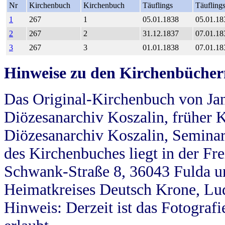
Nr
Kirchenbuch
Kirchenbuch
Täuflings
Täufling
1
267
1
05.01.1838
05.01.18
2
267
2
31.12.1837
07.01.18
3
267
3
01.01.1838
07.01.18
Hinweise zu den Kirchenbücher
Das Original-Kirchenbuch von Jan
Diözesanarchiv Koszalin, früher Kö
Diözesanarchiv Koszalin, Seminar
des Kirchenbuches liegt in der Fr
Schwank-Straße 8, 36043 Fulda u
Heimatkreises Deutsch Krone, Lu
Hinweis: Derzeit ist das Fotograf