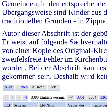
Gemeinden, in den entsprechende
Übergangsweise sind Kinder aus 
traditionellen Gründen - in Zippn
Autor dieser Abschrift ist der geb
Er weist auf folgende Sachverhalte
von einer Kopie des Original-Kirc
zweifelsfreie Fehler im Kirchenbuc
worden. Bei der Abschrift kann e
gekommen sein. Deshalb wird kein
Alles
Suchen
Auswahl
Detail
|<
<
>
>|
3380 Einträge gesamt:
<<
3361
3364
336
Lfd-
Seite im
Lfd-Nr im
Geburt des
Taufe de