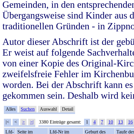
Gemeinden, in den entsprechende
Übergangsweise sind Kinder aus 
traditionellen Gründen - in Zippn
Autor dieser Abschrift ist der geb
Er weist auf folgende Sachverhalte
von einer Kopie des Original-Kirc
zweifelsfreie Fehler im Kirchenbuc
worden. Bei der Abschrift kann e
gekommen sein. Deshalb wird kein
Alles
Suchen
Auswahl
Detail
|<
<
>
>|
3380 Einträge gesamt:
1
4
7
10
13
16
Lfd-
Seite im
Lfd-Nr im
Geburt des
Taufe de