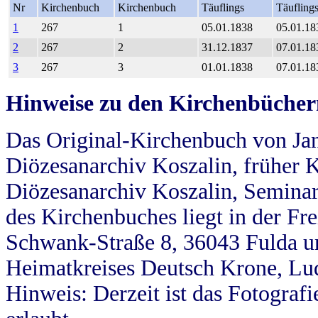
Nr
Kirchenbuch
Kirchenbuch
Täuflings
Täufling
1
267
1
05.01.1838
05.01.18
2
267
2
31.12.1837
07.01.18
3
267
3
01.01.1838
07.01.18
Hinweise zu den Kirchenbücher
Das Original-Kirchenbuch von Jan
Diözesanarchiv Koszalin, früher Kö
Diözesanarchiv Koszalin, Seminar
des Kirchenbuches liegt in der Fr
Schwank-Straße 8, 36043 Fulda u
Heimatkreises Deutsch Krone, Lu
Hinweis: Derzeit ist das Fotograf