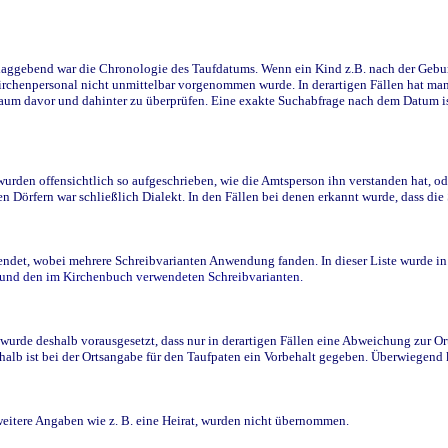
ggebend war die Chronologie des Taufdatums. Wenn ein Kind z.B. nach der Geburt 
rchenpersonal nicht unmittelbar vorgenommen wurde. In derartigen Fällen hat man d
raum davor und dahinter zu überprüfen. Eine exakte Suchabfrage nach dem Datum i
den offensichtlich so aufgeschrieben, wie die Amtsperson ihn verstanden hat, ode
n Dörfern war schließlich Dialekt. In den Fällen bei denen erkannt wurde, dass di
t, wobei mehrere Schreibvarianten Anwendung fanden. In dieser Liste wurde in de
n und den im Kirchenbuch verwendeten Schreibvarianten.
wurde deshalb vorausgesetzt, dass nur in derartigen Fällen eine Abweichung zur O
eshalb ist bei der Ortsangabe für den Taufpaten ein Vorbehalt gegeben. Überwiegen
weitere Angaben wie z. B. eine Heirat, wurden nicht übernommen.