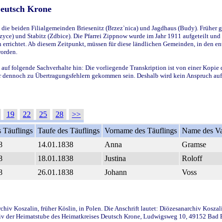
Deutsch Krone
ie beiden Filialgemeinden Briesenitz (Brzez`nica) und Jagdhaus (Budy). Früher g
yce) und Stabitz (Zdbice). Die Pfarrei Zippnow wurde im Jahr 1911 aufgeteilt und e
en errichtet. Ab diesem Zeitpunkt, müssen für diese ländlichen Gemeinden, in den
worden.
 auf folgende Sachverhalte hin: Die vorliegende Transkription ist von einer Kopie 
aber dennoch zu Übertragungsfehlern gekommen sein. Deshalb wird kein Anspruch auf 
19
22
25
28
>>
 Täuflings
Taufe des Täuflings
Vorname des Täuflings
Name des Va
8
14.01.1838
Anna
Gramse
8
18.01.1838
Justina
Roloff
8
26.01.1838
Johann
Voss
iv Koszalin, früher Köslin, in Polen. Die Anschrift lautet: Diözesanarchiv Koszal
v der Heimatstube des Heimatkreises Deutsch Krone, Ludwigsweg 10, 49152 Bad Ess