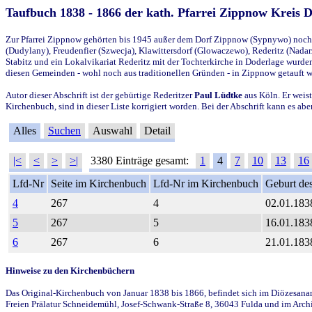
Taufbuch 1838 - 1866 der kath. Pfarrei Zippnow Kreis 
Zur Pfarrei Zippnow gehörten bis 1945 außer dem Dorf Zippnow (Sypnywo) noch d
(Dudylany), Freudenfier (Szwecja), Klawittersdorf (Glowaczewo), Rederitz (Nadarz
Stabitz und ein Lokalvikariat Rederitz mit der Tochterkirche in Doderlage wurd
diesen Gemeinden - wohl noch aus traditionellen Gründen - in Zippnow getauft 
Autor dieser Abschrift ist der gebürtige Rederitzer
Paul Lüdtke
aus Köln. Er weist
Kirchenbuch, sind in dieser Liste korrigiert worden. Bei der Abschrift kann es 
Alles
Suchen
Auswahl
Detail
|<
<
>
>|
3380 Einträge gesamt:
1
4
7
10
13
16
Lfd-Nr
Seite im Kirchenbuch
Lfd-Nr im Kirchenbuch
Geburt des
4
267
4
02.01.183
5
267
5
16.01.183
6
267
6
21.01.183
Hinweise zu den Kirchenbüchern
Das Original-Kirchenbuch von Januar 1838 bis 1866, befindet sich im Diözesanarch
Freien Prälatur Schneidemühl, Josef-Schwank-Straße 8, 36043 Fulda und im Archi