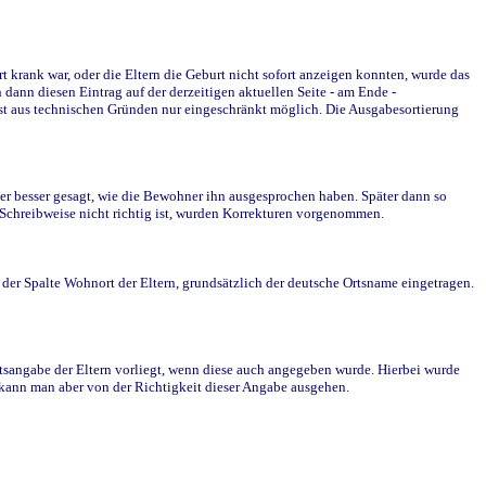
krank war, oder die Eltern die Geburt nicht sofort anzeigen konnten, wurde das
ann diesen Eintrag auf der derzeitigen aktuellen Seite - am Ende -
st aus technischen Gründen nur eingeschränkt möglich. Die Ausgabesortierung
r besser gesagt, wie die Bewohner ihn ausgesprochen haben. Später dann so
e Schreibweise nicht richtig ist, wurden Korrekturen vorgenommen.
r Spalte Wohnort der Eltern, grundsätzlich der deutsche Ortsname eingetragen.
rtsangabe der Eltern vorliegt, wenn diese auch angegeben wurde. Hierbei wurde
d kann man aber von der Richtigkeit dieser Angabe ausgehen.