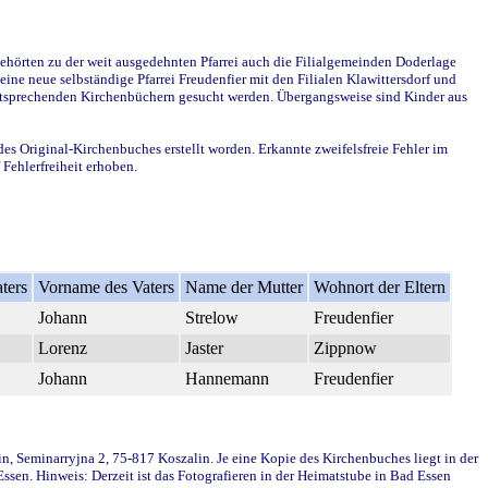
ehörten zu der weit ausgedehnten Pfarrei auch die Filialgemeinden Doderlage
ine neue selbständige Pfarrei Freudenfier mit den Filialen Klawittersdorf und
 entsprechenden Kirchenbüchern gesucht werden. Übergangsweise sind Kinder aus
des Original-Kirchenbuches erstellt worden. Erkannte zweifelsfreie Fehler im
Fehlerfreiheit erhoben.
ters
Vorname des Vaters
Name der Mutter
Wohnort der Eltern
Johann
Strelow
Freudenfier
Lorenz
Jaster
Zippnow
Johann
Hannemann
Freudenfier
in, Seminarryjna 2, 75-817 Koszalin. Je eine Kopie des Kirchenbuches liegt in der
en. Hinweis: Derzeit ist das Fotografieren in der Heimatstube in Bad Essen