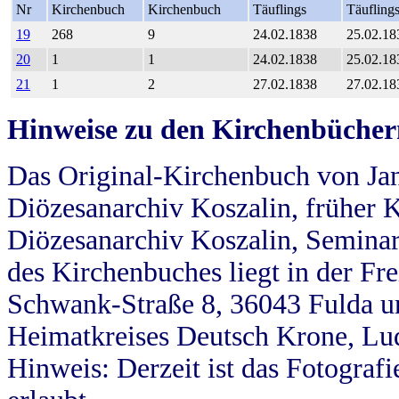
Nr
Kirchenbuch
Kirchenbuch
Täuflings
Täufling
19
268
9
24.02.1838
25.02.18
20
1
1
24.02.1838
25.02.18
21
1
2
27.02.1838
27.02.18
Hinweise zu den Kirchenbücher
Das Original-Kirchenbuch von Jan
Diözesanarchiv Koszalin, früher Kö
Diözesanarchiv Koszalin, Seminar
des Kirchenbuches liegt in der Fr
Schwank-Straße 8, 36043 Fulda u
Heimatkreises Deutsch Krone, Lu
Hinweis: Derzeit ist das Fotograf