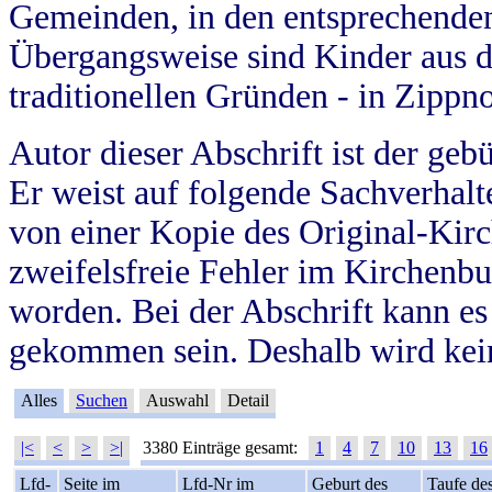
Gemeinden, in den entsprechende
Übergangsweise sind Kinder aus 
traditionellen Gründen - in Zippn
Autor dieser Abschrift ist der geb
Er weist auf folgende Sachverhalte
von einer Kopie des Original-Kirc
zweifelsfreie Fehler im Kirchenbuc
worden. Bei der Abschrift kann e
gekommen sein. Deshalb wird kein
Alles
Suchen
Auswahl
Detail
|<
<
>
>|
3380 Einträge gesamt:
1
4
7
10
13
16
Lfd-
Seite im
Lfd-Nr im
Geburt des
Taufe de