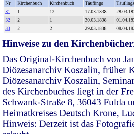
Nr
Kirchenbuch
Kirchenbuch
Täuflings
Täufling
31
1
12
17.03.1838
28.03.18
32
2
1
30.03.1838
01.04.18
33
2
2
29.03.1838
08.04.18
Hinweise zu den Kirchenbücher
Das Original-Kirchenbuch von Jan
Diözesanarchiv Koszalin, früher Kö
Diözesanarchiv Koszalin, Seminar
des Kirchenbuches liegt in der Fr
Schwank-Straße 8, 36043 Fulda u
Heimatkreises Deutsch Krone, Lu
Hinweis: Derzeit ist das Fotograf