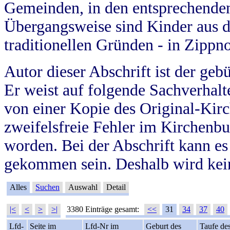
Gemeinden, in den entsprechende
Übergangsweise sind Kinder aus 
traditionellen Gründen - in Zippn
Autor dieser Abschrift ist der geb
Er weist auf folgende Sachverhalte
von einer Kopie des Original-Kirc
zweifelsfreie Fehler im Kirchenbuc
worden. Bei der Abschrift kann e
gekommen sein. Deshalb wird kein
Alles
Suchen
Auswahl
Detail
|<
<
>
>|
3380 Einträge gesamt:
<<
31
34
37
40
Lfd-
Seite im
Lfd-Nr im
Geburt des
Taufe de