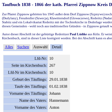
Taufbuch 1838 - 1866 der kath. Pfarrei Zippnow Kreis 
Zur Pfarrei Zippnow gehörten bis 1945 außer dem Dorf Zippnow (Sypnywo) noch d
(Dudylany), Freudenfier (Szwecja), Klawittersdorf (Glowaczewo), Rederitz (Nadarz
Stabitz und ein Lokalvikariat Rederitz mit der Tochterkirche in Doderlage wurd
diesen Gemeinden - wohl noch aus traditionellen Gründen - in Zippnow getauft 
Autor dieser Abschrift ist der gebürtige Rederitzer
Paul Lüdtke
aus Köln. Er weist
Kirchenbuch, sind in dieser Liste korrigiert worden. Bei der Abschrift kann es 
Alles
Suchen
Auswahl
Detail
Lfd-Nr:
10
Seite im Kirchenbuch:
267
Lfd-Nr im Kirchenbuch:
10
Geburt des Täuflings:
29.01.1838
Taufe des Täuflings:
01.02.1838
Vorname des Täuflings:
Johann
Name des Vaters:
Hannemann
Vorname des Vaters:
Anton