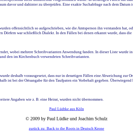
raum davor und dahinter zu überprüfen. Eine exakte Suchabfrage nach dem Datum i
den offensichtlich so aufgeschrieben, wie die Amtsperson ihn verstanden hat, ode
n Dörfern war schließlich Dialekt. In den Fällen bei denen erkannt wurde, dass di
t, wobei mehrere Schreibvarianten Anwendung fanden. In dieser Liste wurde in de
n und den im Kirchenbuch verwendeten Schreibvarianten.
wurde deshalb vorausgesetzt, dass nur in derartigen Fällen eine Abweichung zur O
eshalb ist bei der Ortsangabe für den Taufpaten ein Vorbehalt gegeben. Überwiegen
weitere Angaben wie z. B. eine Heirat, wurden nicht übernommen.
Paul Lüdtke aus Köln
© 2009 by Paul Lüdke und Joachim Schulz
zurück zu: Back to the Roots in Deutsch Krone