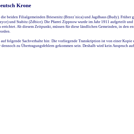
Deutsch Krone
ie beiden Filialgemeinden Briesenitz (Brzez`nica) und Jagdhaus (Budy). Früher g
yce) und Stabitz (Zdbice). Die Pfarrei Zippnow wurde im Jahr 1911 aufgeteilt und e
en errichtet. Ab diesem Zeitpunkt, müssen für diese ländlichen Gemeinden, in den
worden.
 auf folgende Sachverhalte hin: Die vorliegende Transkription ist von einer Kopie 
aber dennoch zu Übertragungsfehlern gekommen sein. Deshalb wird kein Anspruch auf 