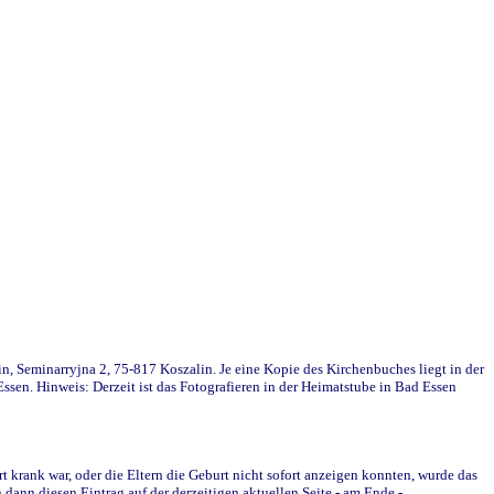
in, Seminarryjna 2, 75-817 Koszalin. Je eine Kopie des Kirchenbuches liegt in der
en. Hinweis: Derzeit ist das Fotografieren in der Heimatstube in Bad Essen
krank war, oder die Eltern die Geburt nicht sofort anzeigen konnten, wurde das
ann diesen Eintrag auf der derzeitigen aktuellen Seite - am Ende -