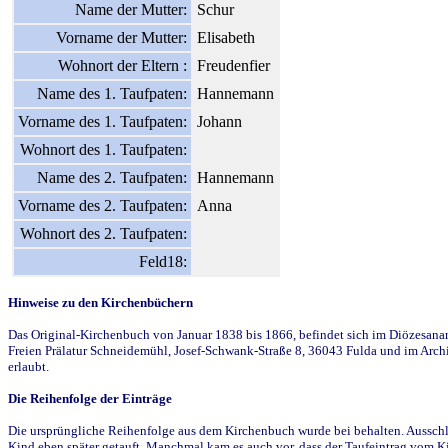
Name der Mutter:
Schur
Vorname der Mutter:
Elisabeth
Wohnort der Eltern :
Freudenfier
Name des 1. Taufpaten:
Hannemann
Vorname des 1. Taufpaten:
Johann
Wohnort des 1. Taufpaten:
Name des 2. Taufpaten:
Hannemann
Vorname des 2. Taufpaten:
Anna
Wohnort des 2. Taufpaten:
Feld18:
Hinweise zu den Kirchenbüchern
Das Original-Kirchenbuch von Januar 1838 bis 1866, befindet sich im Diözesanarch
Freien Prälatur Schneidemühl, Josef-Schwank-Straße 8, 36043 Fulda und im Archi
erlaubt.
Die Reihenfolge der Einträge
Die ursprüngliche Reihenfolge aus dem Kirchenbuch wurde bei behalten. Ausschla
Kind eben später getauft. Manchmal kam es auch vor, dass der Taufeintrag vom Ki