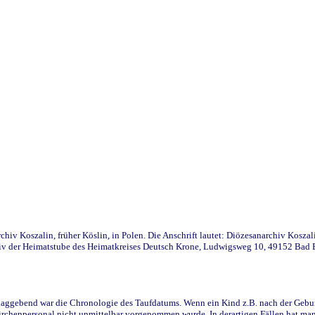
iv Koszalin, früher Köslin, in Polen. Die Anschrift lautet: Diözesanarchiv Koszal
v der Heimatstube des Heimatkreises Deutsch Krone, Ludwigsweg 10, 49152 Bad Ess
ggebend war die Chronologie des Taufdatums. Wenn ein Kind z.B. nach der Geburt 
rchenpersonal nicht unmittelbar vorgenommen wurde. In derartigen Fällen hat man d