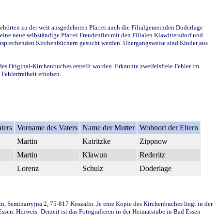
ehörten zu der weit ausgedehnten Pfarrei auch die Filialgemeinden Doderlage
ine neue selbständige Pfarrei Freudenfier mit den Filialen Klawittersdorf und
 entsprechenden Kirchenbüchern gesucht werden. Übergangsweise sind Kinder aus
des Original-Kirchenbuches erstellt worden. Erkannte zweifelsfreie Fehler im
Fehlerfreiheit erhoben.
ters
Vorname des Vaters
Name der Mutter
Wohnort der Eltern
Martin
Katritzke
Zippnow
Martin
Klawun
Rederitz
Lorenz
Schulz
Doderlage
in, Seminarryjna 2, 75-817 Koszalin. Je eine Kopie des Kirchenbuches liegt in der
en. Hinweis: Derzeit ist das Fotografieren in der Heimatstube in Bad Essen