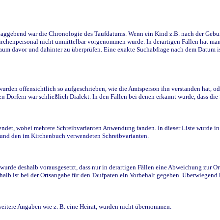
ggebend war die Chronologie des Taufdatums. Wenn ein Kind z.B. nach der Geburt 
rchenpersonal nicht unmittelbar vorgenommen wurde. In derartigen Fällen hat man d
raum davor und dahinter zu überprüfen. Eine exakte Suchabfrage nach dem Datum i
den offensichtlich so aufgeschrieben, wie die Amtsperson ihn verstanden hat, ode
n Dörfern war schließlich Dialekt. In den Fällen bei denen erkannt wurde, dass di
t, wobei mehrere Schreibvarianten Anwendung fanden. In dieser Liste wurde in de
n und den im Kirchenbuch verwendeten Schreibvarianten.
wurde deshalb vorausgesetzt, dass nur in derartigen Fällen eine Abweichung zur O
eshalb ist bei der Ortsangabe für den Taufpaten ein Vorbehalt gegeben. Überwiegen
weitere Angaben wie z. B. eine Heirat, wurden nicht übernommen.