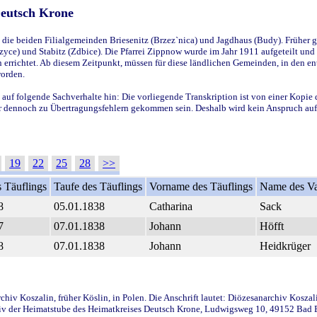
Deutsch Krone
ie beiden Filialgemeinden Briesenitz (Brzez`nica) und Jagdhaus (Budy). Früher g
yce) und Stabitz (Zdbice). Die Pfarrei Zippnow wurde im Jahr 1911 aufgeteilt und e
en errichtet. Ab diesem Zeitpunkt, müssen für diese ländlichen Gemeinden, in den
worden.
 auf folgende Sachverhalte hin: Die vorliegende Transkription ist von einer Kopie 
aber dennoch zu Übertragungsfehlern gekommen sein. Deshalb wird kein Anspruch auf 
19
22
25
28
>>
 Täuflings
Taufe des Täuflings
Vorname des Täuflings
Name des Va
8
05.01.1838
Catharina
Sack
7
07.01.1838
Johann
Höfft
8
07.01.1838
Johann
Heidkrüger
iv Koszalin, früher Köslin, in Polen. Die Anschrift lautet: Diözesanarchiv Koszal
v der Heimatstube des Heimatkreises Deutsch Krone, Ludwigsweg 10, 49152 Bad Ess