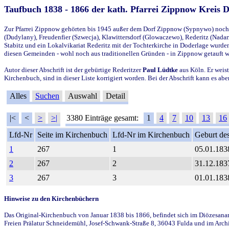
Taufbuch 1838 - 1866 der kath. Pfarrei Zippnow Kreis 
Zur Pfarrei Zippnow gehörten bis 1945 außer dem Dorf Zippnow (Sypnywo) noch d
(Dudylany), Freudenfier (Szwecja), Klawittersdorf (Glowaczewo), Rederitz (Nadarz
Stabitz und ein Lokalvikariat Rederitz mit der Tochterkirche in Doderlage wurd
diesen Gemeinden - wohl noch aus traditionellen Gründen - in Zippnow getauft 
Autor dieser Abschrift ist der gebürtige Rederitzer
Paul Lüdtke
aus Köln. Er weist
Kirchenbuch, sind in dieser Liste korrigiert worden. Bei der Abschrift kann es 
Alles
Suchen
Auswahl
Detail
|<
<
>
>|
3380 Einträge gesamt:
1
4
7
10
13
16
Lfd-Nr
Seite im Kirchenbuch
Lfd-Nr im Kirchenbuch
Geburt des
1
267
1
05.01.183
2
267
2
31.12.183
3
267
3
01.01.183
Hinweise zu den Kirchenbüchern
Das Original-Kirchenbuch von Januar 1838 bis 1866, befindet sich im Diözesanarch
Freien Prälatur Schneidemühl, Josef-Schwank-Straße 8, 36043 Fulda und im Archi