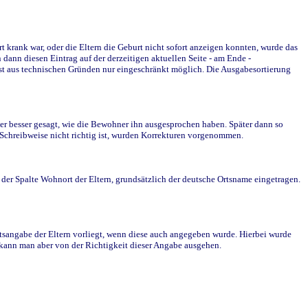
krank war, oder die Eltern die Geburt nicht sofort anzeigen konnten, wurde das
ann diesen Eintrag auf der derzeitigen aktuellen Seite - am Ende -
st aus technischen Gründen nur eingeschränkt möglich. Die Ausgabesortierung
r besser gesagt, wie die Bewohner ihn ausgesprochen haben. Später dann so
e Schreibweise nicht richtig ist, wurden Korrekturen vorgenommen.
r Spalte Wohnort der Eltern, grundsätzlich der deutsche Ortsname eingetragen.
rtsangabe der Eltern vorliegt, wenn diese auch angegeben wurde. Hierbei wurde
d kann man aber von der Richtigkeit dieser Angabe ausgehen.