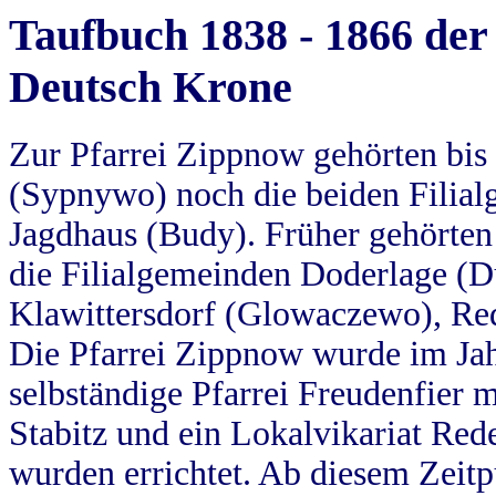
Taufbuch 1838 - 1866 der
Deutsch Krone
Zur Pfarrei Zippnow gehörten bi
(Sypnywo) noch die beiden Filial
Jagdhaus (Budy). Früher gehörten 
die Filialgemeinden Doderlage (D
Klawittersdorf (Glowaczewo), Red
Die Pfarrei Zippnow wurde im Jah
selbständige Pfarrei Freudenfier m
Stabitz und ein Lokalvikariat Red
wurden errichtet. Ab diesem Zeitp