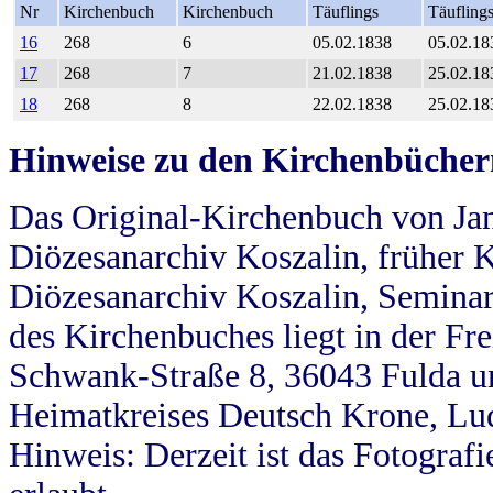
Nr
Kirchenbuch
Kirchenbuch
Täuflings
Täufling
16
268
6
05.02.1838
05.02.18
17
268
7
21.02.1838
25.02.18
18
268
8
22.02.1838
25.02.18
Hinweise zu den Kirchenbücher
Das Original-Kirchenbuch von Jan
Diözesanarchiv Koszalin, früher Kö
Diözesanarchiv Koszalin, Seminar
des Kirchenbuches liegt in der Fr
Schwank-Straße 8, 36043 Fulda u
Heimatkreises Deutsch Krone, Lu
Hinweis: Derzeit ist das Fotograf