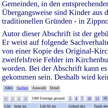
Gemeinden, in den entsprechende
Übergangsweise sind Kinder aus 
traditionellen Gründen - in Zippn
Autor dieser Abschrift ist der geb
Er weist auf folgende Sachverhalte
von einer Kopie des Original-Kirc
zweifelsfreie Fehler im Kirchenbuc
worden. Bei der Abschrift kann e
gekommen sein. Deshalb wird kein
Alles
Suchen
Auswahl
Detail
|<
<
>
>|
3380 Einträge gesamt:
1
4
7
10
13
16
Lfd-
Seite im
Lfd-Nr im
Geburt des
Taufe de