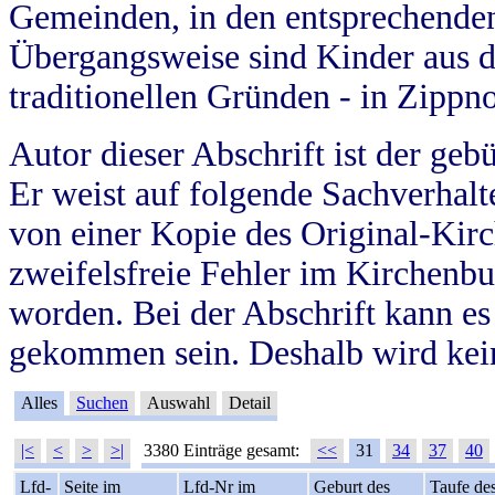
Gemeinden, in den entsprechende
Übergangsweise sind Kinder aus 
traditionellen Gründen - in Zippn
Autor dieser Abschrift ist der geb
Er weist auf folgende Sachverhalte
von einer Kopie des Original-Kirc
zweifelsfreie Fehler im Kirchenbuc
worden. Bei der Abschrift kann e
gekommen sein. Deshalb wird kein
Alles
Suchen
Auswahl
Detail
|<
<
>
>|
3380 Einträge gesamt:
<<
31
34
37
40
Lfd-
Seite im
Lfd-Nr im
Geburt des
Taufe de