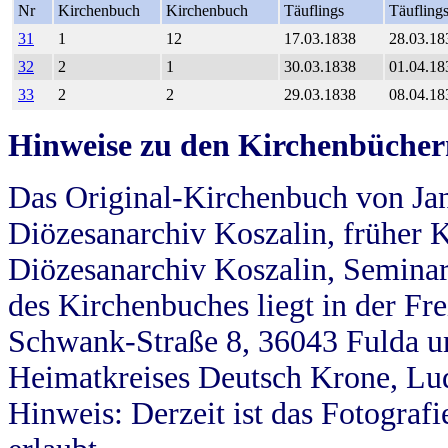
Nr
Kirchenbuch
Kirchenbuch
Täuflings
Täufling
31
1
12
17.03.1838
28.03.18
32
2
1
30.03.1838
01.04.18
33
2
2
29.03.1838
08.04.18
Hinweise zu den Kirchenbücher
Das Original-Kirchenbuch von Jan
Diözesanarchiv Koszalin, früher Kö
Diözesanarchiv Koszalin, Seminar
des Kirchenbuches liegt in der Fr
Schwank-Straße 8, 36043 Fulda u
Heimatkreises Deutsch Krone, Lu
Hinweis: Derzeit ist das Fotograf