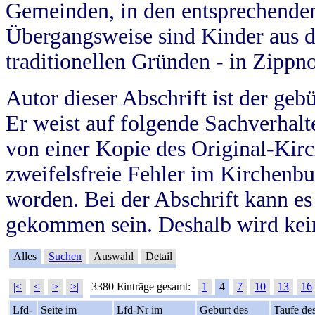
Gemeinden, in den entsprechende
Übergangsweise sind Kinder aus 
traditionellen Gründen - in Zippn
Autor dieser Abschrift ist der geb
Er weist auf folgende Sachverhalte
von einer Kopie des Original-Kirc
zweifelsfreie Fehler im Kirchenbuc
worden. Bei der Abschrift kann e
gekommen sein. Deshalb wird kein
Alles
Suchen
Auswahl
Detail
|<
<
>
>|
3380 Einträge gesamt:
1
4
7
10
13
16
Lfd-
Seite im
Lfd-Nr im
Geburt des
Taufe de