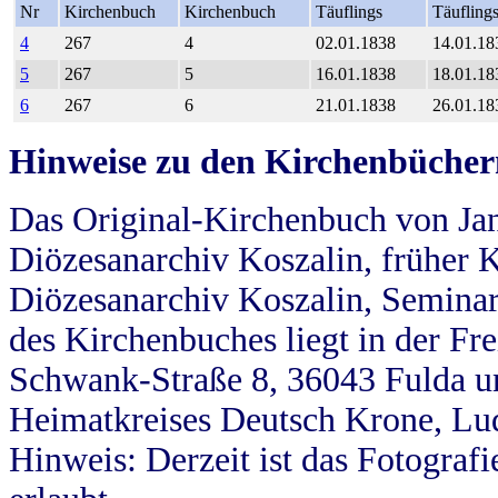
Nr
Kirchenbuch
Kirchenbuch
Täuflings
Täufling
4
267
4
02.01.1838
14.01.18
5
267
5
16.01.1838
18.01.18
6
267
6
21.01.1838
26.01.18
Hinweise zu den Kirchenbücher
Das Original-Kirchenbuch von Jan
Diözesanarchiv Koszalin, früher Kö
Diözesanarchiv Koszalin, Seminar
des Kirchenbuches liegt in der Fr
Schwank-Straße 8, 36043 Fulda u
Heimatkreises Deutsch Krone, Lu
Hinweis: Derzeit ist das Fotograf