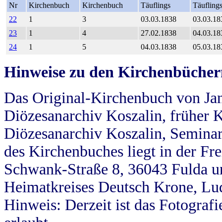
Nr
Kirchenbuch
Kirchenbuch
Täuflings
Täufling
22
1
3
03.03.1838
03.03.18
23
1
4
27.02.1838
04.03.18
24
1
5
04.03.1838
05.03.18
Hinweise zu den Kirchenbücher
Das Original-Kirchenbuch von Jan
Diözesanarchiv Koszalin, früher Kö
Diözesanarchiv Koszalin, Seminar
des Kirchenbuches liegt in der Fr
Schwank-Straße 8, 36043 Fulda u
Heimatkreises Deutsch Krone, Lu
Hinweis: Derzeit ist das Fotograf