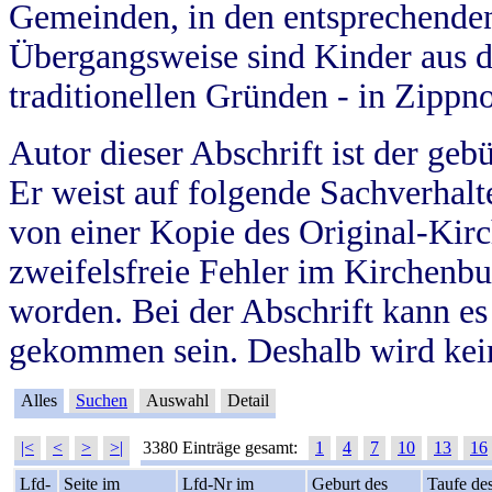
Gemeinden, in den entsprechende
Übergangsweise sind Kinder aus 
traditionellen Gründen - in Zippn
Autor dieser Abschrift ist der geb
Er weist auf folgende Sachverhalte
von einer Kopie des Original-Kirc
zweifelsfreie Fehler im Kirchenbuc
worden. Bei der Abschrift kann e
gekommen sein. Deshalb wird kein
Alles
Suchen
Auswahl
Detail
|<
<
>
>|
3380 Einträge gesamt:
1
4
7
10
13
16
Lfd-
Seite im
Lfd-Nr im
Geburt des
Taufe de