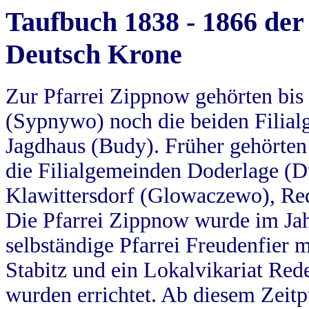
Taufbuch 1838 - 1866 der
Deutsch Krone
Zur Pfarrei Zippnow gehörten bi
(Sypnywo) noch die beiden Filial
Jagdhaus (Budy). Früher gehörten 
die Filialgemeinden Doderlage (D
Klawittersdorf (Glowaczewo), Red
Die Pfarrei Zippnow wurde im Jah
selbständige Pfarrei Freudenfier m
Stabitz und ein Lokalvikariat Red
wurden errichtet. Ab diesem Zeitp