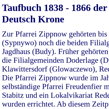
Taufbuch 1838 - 1866 der
Deutsch Krone
Zur Pfarrei Zippnow gehörten bi
(Sypnywo) noch die beiden Filial
Jagdhaus (Budy). Früher gehörten 
die Filialgemeinden Doderlage (D
Klawittersdorf (Glowaczewo), Red
Die Pfarrei Zippnow wurde im Jah
selbständige Pfarrei Freudenfier m
Stabitz und ein Lokalvikariat Red
wurden errichtet. Ab diesem Zeitp