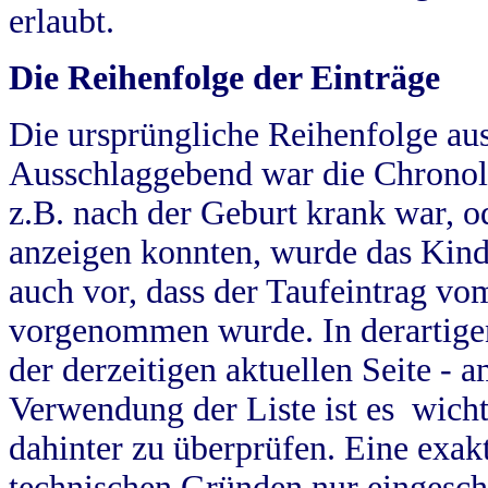
erlaubt.
Die Reihenfolge der Einträge
Die ursprüngliche Reihenfolge au
Ausschlaggebend war die Chronol
z.B. nach der Geburt krank war, od
anzeigen konnten, wurde das Kind
auch vor, dass der Taufeintrag vo
vorgenommen wurde. In derartigen
der derzeitigen aktuellen Seite -
Verwendung der Liste ist es wich
dahinter zu überprüfen. Eine exa
technischen Gründen nur eingesch