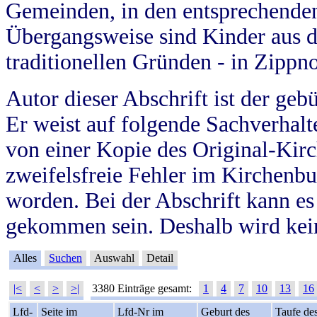
Gemeinden, in den entsprechende
Übergangsweise sind Kinder aus 
traditionellen Gründen - in Zippn
Autor dieser Abschrift ist der geb
Er weist auf folgende Sachverhalte
von einer Kopie des Original-Kirc
zweifelsfreie Fehler im Kirchenbuc
worden. Bei der Abschrift kann e
gekommen sein. Deshalb wird kein
Alles
Suchen
Auswahl
Detail
|<
<
>
>|
3380 Einträge gesamt:
1
4
7
10
13
16
Lfd-
Seite im
Lfd-Nr im
Geburt des
Taufe de