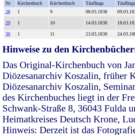
Nr
Kirchenbuch
Kirchenbuch
Täuflings
Täufling
28
1
9
08.03.1838
09.03.18
29
1
10
14.03.1838
18.03.18
30
1
11
23.03.1838
24.03.18
Hinweise zu den Kirchenbücher
Das Original-Kirchenbuch von Jan
Diözesanarchiv Koszalin, früher Kö
Diözesanarchiv Koszalin, Seminar
des Kirchenbuches liegt in der Fr
Schwank-Straße 8, 36043 Fulda u
Heimatkreises Deutsch Krone, Lu
Hinweis: Derzeit ist das Fotograf