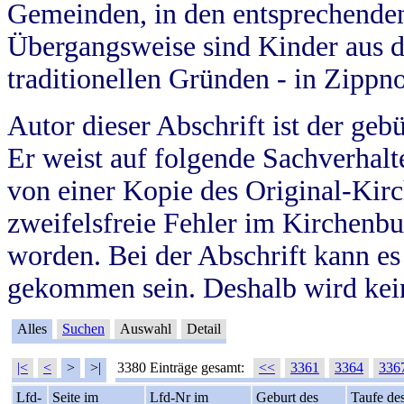
Gemeinden, in den entsprechende
Übergangsweise sind Kinder aus 
traditionellen Gründen - in Zippn
Autor dieser Abschrift ist der geb
Er weist auf folgende Sachverhalte
von einer Kopie des Original-Kirc
zweifelsfreie Fehler im Kirchenbuc
worden. Bei der Abschrift kann e
gekommen sein. Deshalb wird kein
Alles
Suchen
Auswahl
Detail
|<
<
>
>|
3380 Einträge gesamt:
<<
3361
3364
336
Lfd-
Seite im
Lfd-Nr im
Geburt des
Taufe de